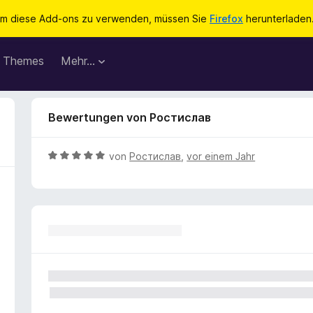
m diese Add-ons zu verwenden, müssen Sie
Firefox
herunterladen
Themes
Mehr…
Bewertungen von Ростислав
B
von
Ростислав
,
vor einem Jahr
e
w
e
r
t
e
t
m
i
t