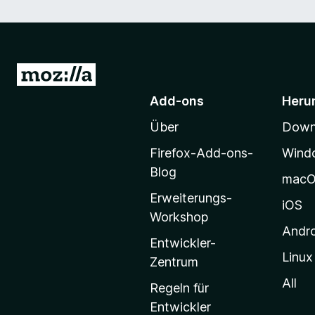
Z
u
Add-ons
Heru
r
Über
Downl
M
o
Firefox-Add-ons-
Wind
z
Blog
mac
i
Erweiterungs-
l
iOS
Workshop
l
Andr
a
Entwickler-
Linux
-
Zentrum
S
All
Regeln für
t
Entwickler