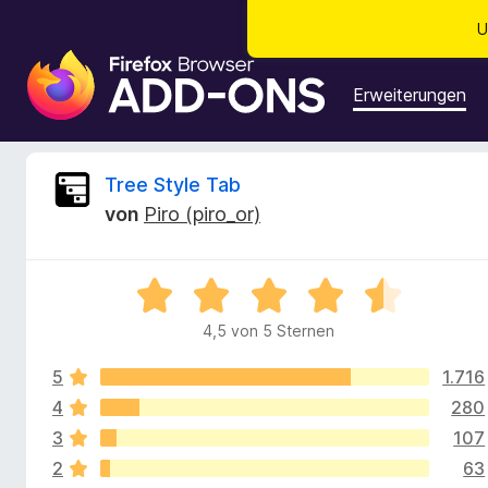
U
A
d
Erweiterungen
d
-
o
B
Tree Style Tab
n
von
Piro (piro_or)
s
e
f
ü
w
B
r
e
d
4,5 von 5 Sternen
e
w
e
e
n
5
1.716
r
r
F
t
4
280
e
i
3
107
t
t
r
2
63
m
e