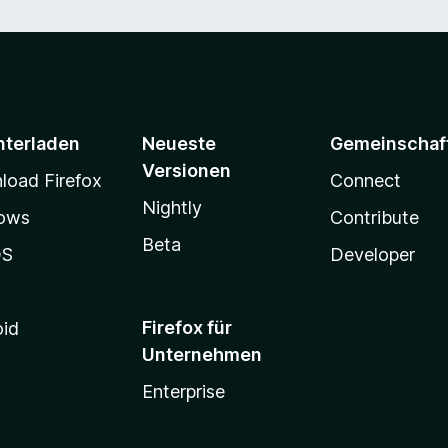
nterladen
Neueste
Gemeinschaf
Versionen
oad Firefox
Connect
Nightly
ows
Contribute
Beta
OS
Developer
Firefox für
oid
Unternehmen
Enterprise