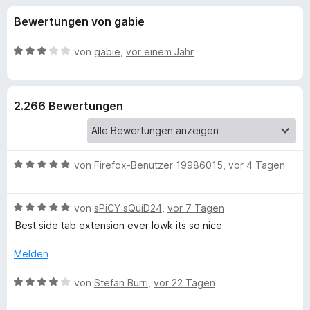
u
t
f
Bewertungen von gabie
4
o
n
,
x
5
B
von
gabie
,
vor einem Jahr
-
g
v
e
B
o
w
n
e
r
e
2.266 Bewertungen
5
r
o
S
t
w
n
t
e
s
e
t
e
B
f
von
Firefox-Benutzer 19986015
,
vor 4 Tagen
r
m
r
e
n
i
w
e
t
ü
B
e
von
sPiCY sQuiD24
,
vor 7 Tagen
n
3
e
r
v
Best side tab extension ever lowk its so nice
r
w
t
o
e
e
Melden
n
T
r
t
5
t
m
B
von
Stefan Burri
,
vor 22 Tagen
S
e
i
e
r
t
t
t