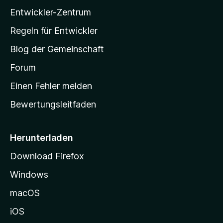
l
Entwickler-Zentrum
a
-
Regeln für Entwickler
S
Blog der Gemeinschaft
t
a
Forum
r
Einen Fehler melden
t
Bewertungsleitfaden
s
e
i
Herunterladen
t
Download Firefox
e
Windows
g
e
macOS
h
iOS
e