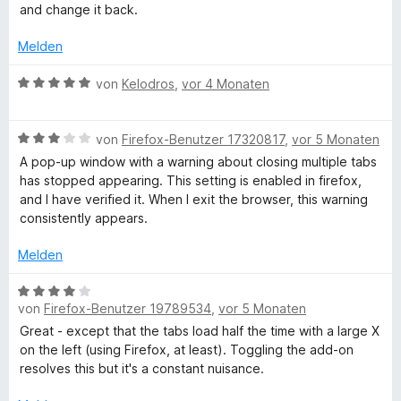
t
o
t
and change it back.
4
n
e
v
5
Melden
r
o
S
n
n
t
B
von
Kelodros
,
vor 4 Monaten
e
5
e
e
n
S
r
w
t
n
B
e
von
Firefox-Benutzer 17320817
,
vor 5 Monaten
e
e
e
r
A pop-up window with a warning about closing multiple tabs
r
n
w
t
has stopped appearing. This setting is enabled in firefox,
n
e
e
and I have verified it. When I exit the browser, this warning
e
r
t
consistently appears.
n
t
m
e
i
Melden
t
t
m
5
B
i
v
von
Firefox-Benutzer 19789534
,
vor 5 Monaten
e
t
o
w
Great - except that the tabs load half the time with a large X
3
n
e
on the left (using Firefox, at least). Toggling the add-on
v
5
r
resolves this but it's a constant nuisance.
o
S
t