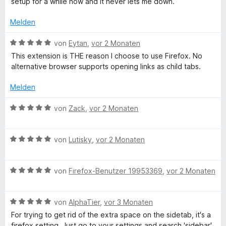
setup for a while now and it never lets me down.
e
b
e
o
e
e
r
n
n
r
t
Melden
n
5
t
m
e
S
e
i
B
von
Eytan
,
vor 2 Monaten
n
t
t
t
e
This extension is THE reason I choose to use Firefox. No
e
m
5
w
alternative browser supports opening links as child tabs.
r
i
v
e
n
t
o
r
Melden
e
4
n
t
n
v
5
e
B
von
Zack
,
vor 2 Monaten
o
S
t
e
n
t
m
w
5
e
i
B
e
von
Lutisky
,
vor 2 Monaten
S
r
t
e
r
t
n
5
w
t
e
e
v
B
e
von
Firefox-Benutzer 19953369
,
vor 2 Monaten
e
r
n
o
e
r
t
n
n
w
t
m
e
5
B
e
von
AlphaTier
,
vor 3 Monaten
e
i
n
S
e
r
t
t
For trying to get rid of the extra space on the sidetab, it's a
t
w
t
m
5
firefox setting. Just go to your settings and search 'sidebar'