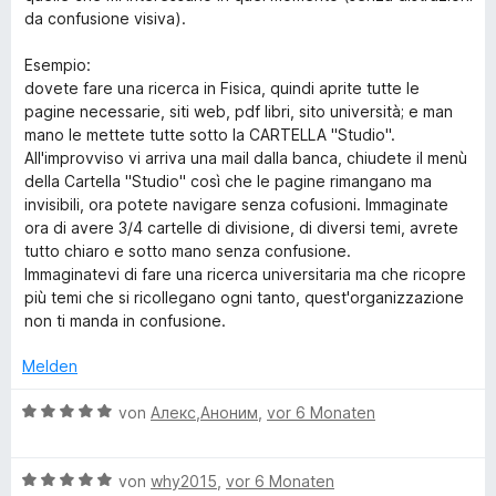
t
o
S
da confusione visiva).
n
5
n
t
e
v
5
e
Esempio:
n
o
S
r
dovete fare una ricerca in Fisica, quindi aprite tutte le
n
t
n
pagine necessarie, siti web, pdf libri, sito università; e man
5
e
e
mano le mettete tutte sotto la CARTELLA "Studio".
S
r
n
All'improvviso vi arriva una mail dalla banca, chiudete il menù
t
n
della Cartella "Studio" così che le pagine rimangano ma
e
e
invisibili, ora potete navigare senza cofusioni. Immaginate
r
n
ora di avere 3/4 cartelle di divisione, di diversi temi, avrete
n
tutto chiaro e sotto mano senza confusione.
e
Immaginatevi di fare una ricerca universitaria ma che ricopre
n
più temi che si ricollegano ogni tanto, quest'organizzazione
non ti manda in confusione.
Melden
B
von
Алекс,Аноним
,
vor 6 Monaten
e
w
B
e
von
why2015
,
vor 6 Monaten