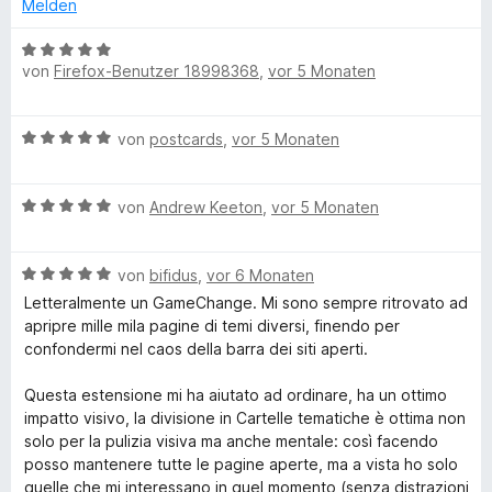
n
t
e
Melden
5
e
t
S
r
m
B
t
n
von
Firefox-Benutzer 18998368
,
vor 5 Monaten
i
e
e
e
t
w
r
n
4
e
B
n
von
postcards
,
vor 5 Monaten
v
r
e
e
o
t
w
n
n
e
B
e
von
Andrew Keeton
,
vor 5 Monaten
5
t
e
r
S
m
w
t
t
i
B
e
von
bifidus
,
vor 6 Monaten
e
e
t
e
r
t
Letteralmente un GameChange. Mi sono sempre ritrovato ad
r
5
w
t
m
apripre mille mila pagine di temi diversi, finendo per
n
v
e
e
i
confondermi nel caos della barra dei siti aperti.
e
o
r
t
t
n
n
t
m
5
Questa estensione mi ha aiutato ad ordinare, ha un ottimo
5
e
i
v
impatto visivo, la divisione in Cartelle tematiche è ottima non
S
t
t
o
solo per la pulizia visiva ma anche mentale: così facendo
t
m
5
n
posso mantenere tutte le pagine aperte, ma a vista ho solo
e
i
v
5
quelle che mi interessano in quel momento (senza distrazioni
r