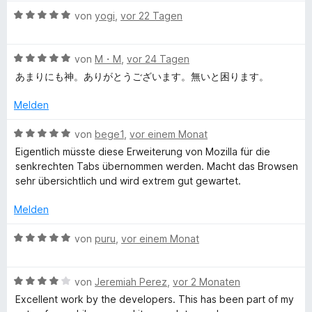
w
e
m
5
B
e
von
yogi
,
vor 22 Tagen
r
e
i
v
e
r
n
t
o
w
t
e
e
5
n
B
e
von
M・M
,
vor 24 Tagen
e
n
v
5
e
r
t
あまりにも神。ありがとうございます。無いと困ります。
o
S
w
S
t
m
n
t
e
e
i
Melden
5
e
r
t
t
t
S
r
t
m
4
B
von
bege1
,
vor einem Monat
t
n
e
i
v
e
Eigentlich müsste diese Erweiterung von Mozilla für die
y
e
e
t
t
o
w
senkrechten Tabs übernommen werden. Macht das Browsen
r
n
m
5
n
e
sehr übersichtlich und wird extrem gut gewartet.
l
n
i
v
5
r
e
t
o
S
t
Melden
n
5
n
t
e
e
v
5
e
t
B
von
puru
,
vor einem Monat
o
S
r
m
e
T
n
t
n
i
w
5
e
e
t
B
e
von
Jeremiah Perez
,
vor 2 Monaten
a
S
r
n
5
e
r
Excellent work by the developers. This has been part of my
t
n
v
w
t