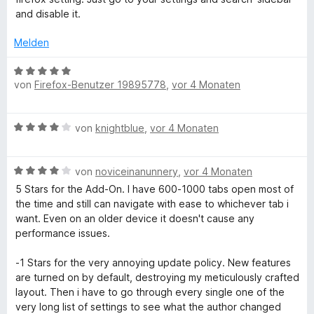
e
e
e
i
v
and disable it.
r
r
t
t
o
n
t
m
5
n
Melden
e
e
i
v
5
n
t
t
o
S
B
m
5
von
Firefox-Benutzer 19895778
,
vor 4 Monaten
n
t
e
i
v
5
e
w
t
o
S
r
e
B
5
von
knightblue
,
vor 4 Monaten
n
t
n
r
e
v
5
e
e
t
w
o
S
r
n
e
B
e
von
noviceinanunnery
,
vor 4 Monaten
n
t
n
t
e
r
5
e
e
m
5 Stars for the Add-On. I have 600-1000 tabs open most of
w
t
S
r
n
i
the time and still can navigate with ease to whichever tab i
e
e
t
n
t
want. Even on an older device it doesn't cause any
r
t
e
e
5
performance issues.
t
m
r
n
v
e
i
n
o
-1 Stars for the very annoying update policy. New features
t
t
e
n
are turned on by default, destroying my meticulously crafted
m
4
n
5
layout. Then i have to go through every single one of the
i
v
S
very long list of settings to see what the author changed