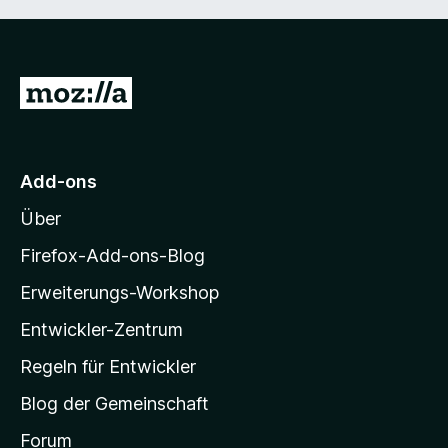
Z
u
r
M
Add-ons
o
Über
z
i
Firefox-Add-ons-Blog
l
Erweiterungs-Workshop
l
Entwickler-Zentrum
a
-
Regeln für Entwickler
S
Blog der Gemeinschaft
t
a
Forum