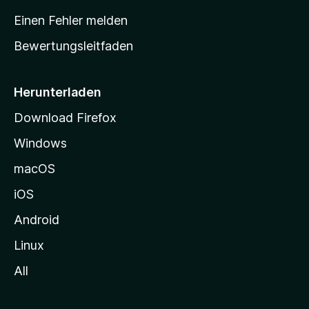
r
Einen Fehler melden
t
Bewertungsleitfaden
s
e
i
Herunterladen
t
Download Firefox
e
Windows
g
e
macOS
h
iOS
e
n
Android
Linux
All