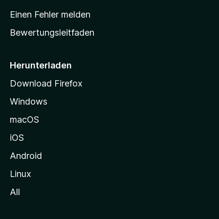
r
Einen Fehler melden
t
Bewertungsleitfaden
s
e
i
Herunterladen
t
Download Firefox
e
Windows
g
e
macOS
h
iOS
e
n
Android
Linux
All