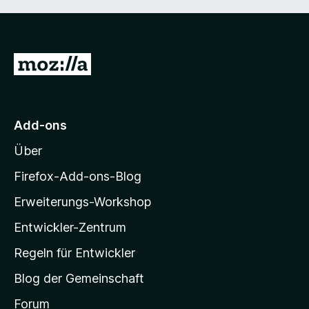
Z
u
r
M
Add-ons
o
Über
z
i
Firefox-Add-ons-Blog
l
Erweiterungs-Workshop
l
Entwickler-Zentrum
a
-
Regeln für Entwickler
S
Blog der Gemeinschaft
t
a
Forum