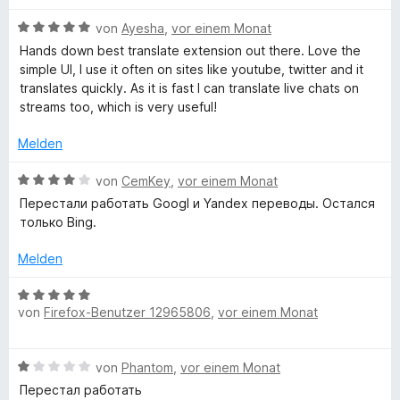
e
i
v
5
n
t
B
o
von
Ayesha
,
vor einem Monat
S
1
e
n
t
Hands down best translate extension out there. Love the
v
w
5
e
simple UI, I use it often on sites like youtube, twitter and it
o
e
S
r
translates quickly. As it is fast I can translate live chats on
n
r
t
n
streams too, which is very useful!
5
t
e
e
S
e
r
n
Melden
t
t
n
e
m
e
B
von
CemKey
,
vor einem Monat
r
i
n
e
Перестали работать Googl и Yandex переводы. Остался
n
t
w
только Bing.
e
5
e
n
v
r
Melden
o
t
n
e
B
5
t
von
Firefox-Benutzer 12965806
,
vor einem Monat
e
S
m
w
t
i
e
e
B
t
von
Phantom
,
vor einem Monat
r
r
e
4
t
Перестал работать