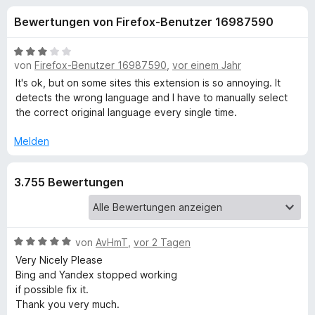
u
t
f
Bewertungen von Firefox-Benutzer 16987590
4
o
n
,
x
8
B
-
von
Firefox-Benutzer 16987590
,
vor einem Jahr
g
v
e
B
o
w
It's ok, but on some sites this extension is so annoying. It
n
e
r
detects the wrong language and I have to manually select
e
5
r
the correct original language every single time.
o
S
t
w
n
t
e
Melden
s
e
t
e
f
r
m
r
3.755 Bewertungen
n
i
e
t
ü
n
3
v
r
B
von
AvHmT
,
vor 2 Tagen
o
e
n
Very Nicely Please
T
w
5
Bing and Yandex stopped working
e
S
if possible fix it.
r
W
t
Thank you very much.