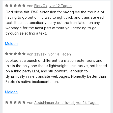
w
t
5
e
t
B
e
von
FieryOx
,
vor 12 Tagen
S
r
4
e
r
God bless this TWP extension for saving me the trouble of
t
n
v
e
w
t
having to go out of my way to right click and translate each
e
e
o
e
e
text. It can automatically carry out the translation on any
r
n
n
r
t
W
webpage for the most part without you needing to go
n
5
t
m
through selecting a text.
e
S
e
i
e
n
t
t
t
Melden
e
m
5
b
r
i
v
B
von
zzyzzx
,
vor 14 Tagen
n
t
o
e
Looked at a bunch of different translation extensions and
e
5
n
P
w
this is the only one that is lightweight, unintrusive, not based
n
v
5
e
on a third party LLM, and still powerful enough to
o
S
r
a
dynamically inline translate webpages. Honestly better than
n
t
t
Firefox's native implementation.
5
e
e
g
S
r
t
Melden
t
n
m
e
e
e
i
B
von
Abdulrhman Jamal Ismail
,
vor 14 Tagen
r
n
t
e
n
5
w