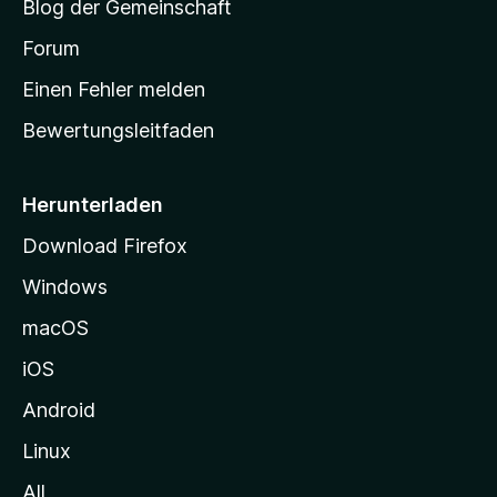
Blog der Gemeinschaft
t
a
Forum
r
Einen Fehler melden
t
Bewertungsleitfaden
s
e
i
Herunterladen
t
Download Firefox
e
Windows
g
e
macOS
h
iOS
e
n
Android
Linux
All