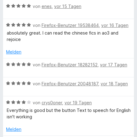
s
e
v
B
e
von
enes
,
vor 15 Tagen
n
o
e
r
n
w
t
5
B
e
von
Firefox-Benutzer 19538464
,
vor 16 Tagen
e
S
e
r
t
absolutely great. I can read the chinese fics in ao3 and
t
w
t
m
rejoice
e
e
e
i
r
r
t
t
Melden
n
t
m
5
e
e
i
v
B
von
Firefox-Benutzer 18282152
,
vor 17 Tagen
n
t
t
o
e
m
5
n
w
i
v
5
B
e
von
Firefox-Benutzer 20048187
,
vor 18 Tagen
t
o
S
e
r
5
n
t
w
t
v
5
B
e
e
von
crys0oner
,
vor 19 Tagen
e
o
S
e
r
r
t
Everything is good but the button Text to speech for English
n
t
w
n
t
m
isn't working
5
e
e
e
e
i
S
r
r
n
t
t
Melden
t
n
t
m
5