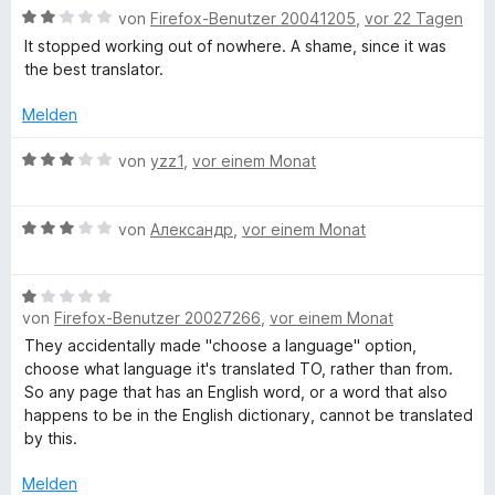
e
e
e
i
v
B
von
Firefox-Benutzer 20041205
,
vor 22 Tagen
r
n
t
t
o
e
It stopped working out of nowhere. A shame, since it was
n
m
5
n
w
the best translator.
e
i
v
5
e
n
t
o
S
r
Melden
4
n
t
t
v
5
e
e
B
von
yzz1
,
vor einem Monat
o
S
r
t
e
n
t
n
m
w
5
e
e
i
B
e
von
Александр
,
vor einem Monat
S
r
n
t
e
r
t
n
2
w
t
e
e
v
B
e
e
r
n
von
Firefox-Benutzer 20027266
,
vor einem Monat
o
e
r
t
n
n
w
t
m
They accidentally made "choose a language" option,
e
5
e
e
i
choose what language it's translated TO, rather than from.
n
S
r
t
t
So any page that has an English word, or a word that also
t
t
m
3
happens to be in the English dictionary, cannot be translated
e
e
i
v
by this.
r
t
t
o
n
m
3
Melden
n