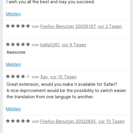
t
e
I wish you all the best and may you succeed.
e
r
P
t
n
Melden
m
e
-
i
n
B
von
Firefox-Benutzer 20056197
,
vor 3 Tagen
t
e
T
5
w
v
B
e
von
bella5261
,
vor 9 Tagen
o
e
r
r
Awesome
n
w
t
5
e
e
Melden
a
S
r
t
t
t
m
B
von
Xav
,
vor 10 Tagen
n
e
e
i
e
Great extension, would you make it available for Safari?
r
t
t
w
A nice improvement would be the possibility to switch easier
n
m
s
5
e
the translation from one languge to another.
e
i
v
r
n
t
o
t
l
Melden
5
n
e
v
5
t
B
von
Firefox-Benutzer 20022895
,
vor 10 Tagen
a
o
S
m
e
n
t
i