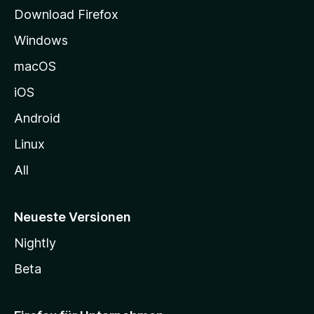
t
Download Firefox
e
Windows
g
e
macOS
h
iOS
e
n
Android
Linux
All
Neueste Versionen
Nightly
Beta