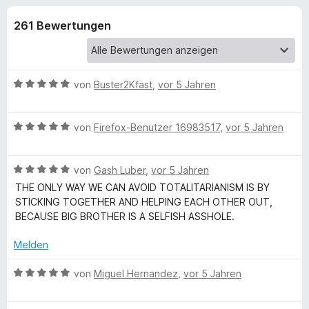
u
t
f
4
261 Bewertungen
o
n
,
x
9
-
g
v
B
o
B
von
Buster2Kfast
,
vor 5 Jahren
n
r
e
e
5
o
w
S
B
e
von
Firefox-Benutzer 16983517
w
,
vor 5 Jahren
n
t
e
r
s
e
w
t
e
f
r
B
e
von
Gash Luber
,
vor 5 Jahren
e
r
n
e
r
t
THE ONLY WAY WE CAN AVOID TOTALITARIANISM IS BY
e
ü
w
t
m
STICKING TOGETHER AND HELPING EACH OTHER OUT,
n
e
e
i
BECAUSE BIG BROTHER IS A SELFISH ASSHOLE.
r
t
t
r
t
m
5
Melden
e
i
v
S
t
t
o
B
von
Miguel Hernandez
,
vor 5 Jahren
m
5
n
e
n
i
v
5
w