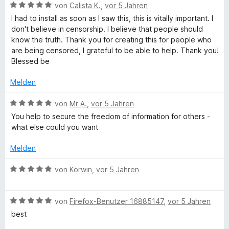
t
o
S
B
e
von
Calista K.
,
vor 5 Jahren
5
n
o
t
e
r
I had to install as soon as I saw this, this is vitally important. I
v
5
e
w
t
don't believe in censorship. I believe that people should
o
S
r
e
e
know the truth. Thank you for creating this for people who
w
n
t
n
r
t
are being censored, I grateful to be able to help. Thank you!
5
e
e
t
m
Blessed be
f
S
r
n
e
i
t
n
t
t
Melden
l
e
e
m
5
r
n
i
v
B
von
Mr A.
,
vor 5 Jahren
n
t
o
a
e
You help to secure the freedom of information for others -
e
5
n
w
what else could you want
n
v
5
e
k
o
S
r
Melden
n
t
t
e
5
e
e
B
von
Korwin
,
vor 5 Jahren
S
r
t
e
t
n
m
w
e
e
i
B
e
von
Firefox-Benutzer 16885147
,
vor 5 Jahren
r
n
t
e
r
best
n
5
w
t