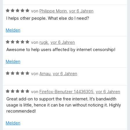
t
t
w
m
5
B
e
von
Philippe Morin
,
vor 6 Jahren
i
v
e
r
I helps other people. What else do I need?
t
o
w
t
3
n
e
e
Melden
v
5
r
t
o
S
t
m
B
von
rugk
,
vor 6 Jahren
n
t
e
i
e
Awesome to help users affected by internet censorship!
5
e
t
t
w
S
r
m
5
e
Melden
t
n
i
v
r
e
e
t
o
t
B
von
Arnau
,
vor 6 Jahren
r
n
5
n
e
e
n
v
5
t
w
e
o
S
m
B
e
von
Firefox-Benutzer 14436305
,
vor 6 Jahren
n
n
t
i
e
r
Great add-on to support the free internet. It's bandwidth
5
e
t
w
t
usage is little, hence it can be run without noticing it. Highly
S
r
5
e
e
recommended!
t
n
v
r
t
e
e
o
t
m
Melden
r
n
n
e
i