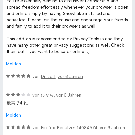
t
o
S
You're essentially helping to circumvent censorship and
r
w
t
m
5
n
t
spread freedom effortlessly whenever your browser is open
n
e
e
i
v
5
e
and online simply by having Snowflake installed and
e
r
t
t
o
S
r
activated. Please join the cause and encourage your friends
n
t
m
5
n
t
n
and family to add it to their browsers as well.
e
i
v
5
e
e
t
t
o
S
r
n
This add-on is recommended by PrivacyTools.io and they
m
5
n
t
n
have many other great privacy suggestions as well. Check
i
v
5
e
e
them out if you want to be safer online. :)
t
o
S
r
n
5
n
t
n
Melden
v
5
e
e
o
S
r
n
B
von
Dr. Jeff
,
vor 6 Jahren
n
t
n
e
5
e
e
w
S
r
n
B
e
von
ひから
,
vor 6 Jahren
t
n
e
r
最高ですね
e
e
w
t
r
n
e
e
Melden
n
r
t
e
t
m
B
von
Firefox-Benutzer 14084574
,
vor 6 Jahren
n
e
i
e