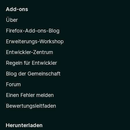
5
e
e
M
S
r
Add-ons
n
o
t
n
Über
e
e
z
r
n
i
Firefox-Add-ons-Blog
n
l
e
Erweiterungs-Workshop
l
n
Entwickler-Zentrum
a
-
Regeln für Entwickler
S
Blog der Gemeinschaft
t
a
Forum
r
Einen Fehler melden
t
Bewertungsleitfaden
s
e
i
Herunterladen