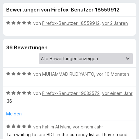
u
t
f
Bewertungen von Firefox-Benutzer 18559912
4
o
n
,
x
5
B
von
Firefox-Benutzer 18559912
,
vor 2 Jahren
-
g
v
e
B
o
w
n
e
r
e
36 Bewertungen
5
r
o
S
t
w
n
t
e
s
e
t
e
B
f
von
MUHAMMAD RUDIYANTO
,
vor 10 Monaten
r
m
r
e
n
i
w
e
t
ü
B
e
von
Firefox-Benutzer 19033572
,
vor einem Jahr
n
5
e
r
v
36
r
w
t
o
e
e
Melden
n
T
r
t
5
t
m
B
von
Fahim Al Islam
,
vor einem Jahr
S
e
i
e
o
t
I am waiting to see BDT in the currency list as I have found
t
t