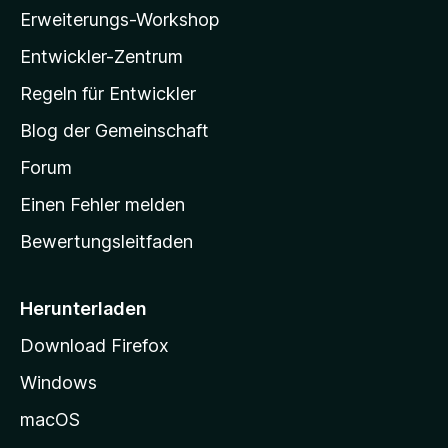
l
Erweiterungs-Workshop
l
Entwickler-Zentrum
a
-
Regeln für Entwickler
S
Blog der Gemeinschaft
t
a
Forum
r
Einen Fehler melden
t
Bewertungsleitfaden
s
e
i
Herunterladen
t
Download Firefox
e
Windows
g
e
macOS
h