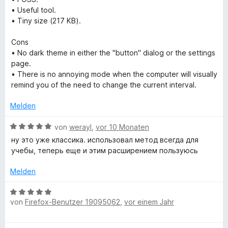
r
o
n
e
t
t
• Useful tool.
n
n
r
m
5
• Tiny size (217 KB).
e
5
t
i
v
n
S
e
t
o
Cons
t
t
1
n
• No dark theme in either the "button" dialog or the settings
e
m
v
5
page.
r
i
o
S
• There is no annoying mode when the computer will visually
n
t
n
t
remind you of the need to change the current interval.
e
4
5
e
n
v
S
Melden
r
o
t
n
n
B
e
von
werayl
,
vor 10 Monaten
e
5
e
r
n
ну это уже классика. использовал метод всегда для
S
w
n
учебы, теперь еще и этим расширением пользуюсь
t
e
e
e
r
n
Melden
r
t
n
e
B
e
t
von
Firefox-Benutzer 19095062
,
vor einem Jahr
e
n
m
w
i
e