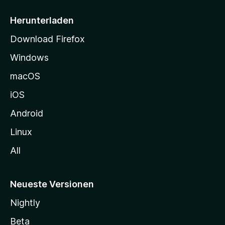
e
i
Herunterladen
t
Download Firefox
e
Windows
g
e
macOS
h
iOS
e
n
Android
Linux
All
Neueste Versionen
Nightly
Beta