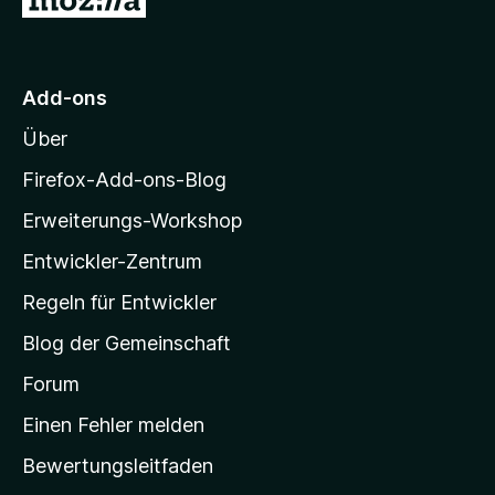
v
e
5
u
o
n
S
n
t
r
5
e
M
S
r
Add-ons
o
t
n
Über
e
e
z
r
n
i
Firefox-Add-ons-Blog
n
l
e
Erweiterungs-Workshop
l
n
Entwickler-Zentrum
a
-
Regeln für Entwickler
S
Blog der Gemeinschaft
t
a
Forum
r
Einen Fehler melden
t
Bewertungsleitfaden
s