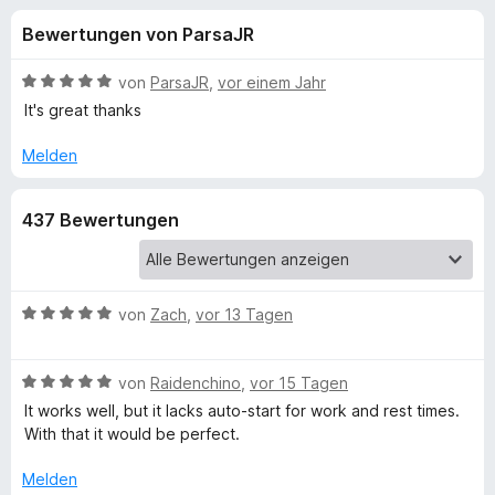
u
t
f
Bewertungen von ParsaJR
4
o
n
,
x
5
B
von
ParsaJR
,
vor einem Jahr
-
g
v
e
It's great thanks
B
o
w
n
e
r
Melden
e
5
r
o
S
t
w
n
437 Bewertungen
t
e
s
e
t
e
f
r
m
r
n
i
e
t
B
von
Zach
,
vor 13 Tagen
ü
n
5
e
v
w
r
B
o
e
von
Raidenchino
,
vor 15 Tagen
e
n
r
It works well, but it lacks auto-start for work and rest times.
T
w
5
t
With that it would be perfect.
e
S
e
r
o
t
t
Melden