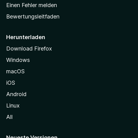
r
Einen Fehler melden
t
Bewertungsleitfaden
s
e
i
Herunterladen
t
Download Firefox
e
Windows
g
e
macOS
h
iOS
e
n
Android
Linux
All
Neueste Versionen