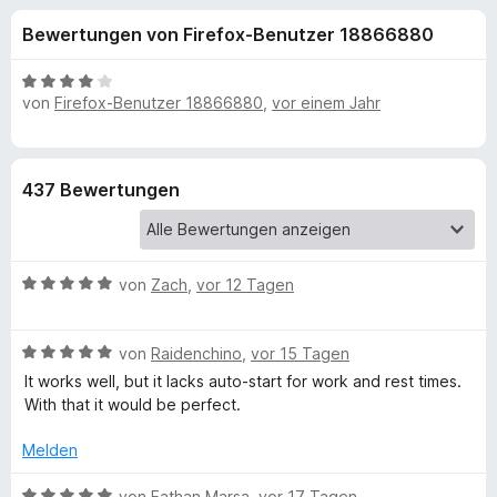
u
t
f
Bewertungen von Firefox-Benutzer 18866880
4
o
n
,
x
5
B
-
von
Firefox-Benutzer 18866880
,
vor einem Jahr
g
v
e
B
o
w
n
e
r
e
5
r
o
437 Bewertungen
S
t
w
n
t
e
s
e
t
e
f
r
m
B
von
Zach
,
vor 12 Tagen
r
n
i
e
e
t
ü
w
n
4
B
e
von
Raidenchino
,
vor 15 Tagen
v
r
e
r
It works well, but it lacks auto-start for work and rest times.
o
w
t
With that it would be perfect.
n
e
e
T
5
r
t
Melden
S
t
m
o
t
e
i
B
von
Fathan Marsa
,
vor 17 Tagen