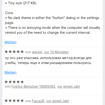
r
m
5
• Tiny size (217 KB).
e
5
t
i
v
n
S
e
t
o
Cons
t
t
1
n
• No dark theme in either the "button" dialog or the settings
e
m
v
5
page.
r
i
o
S
• There is no annoying mode when the computer will visually
n
t
n
t
remind you of the need to change the current interval.
e
4
5
e
n
v
S
Melden
r
o
t
n
n
B
e
von
werayl
,
vor 10 Monaten
e
5
e
r
n
ну это уже классика. использовал метод всегда для
S
w
n
учебы, теперь еще и этим расширением пользуюсь
t
e
e
e
r
n
Melden
r
t
n
e
B
e
t
von
Firefox-Benutzer 19095062
,
vor einem Jahr
e
n
m
w
i
e
B
t
von
ParsaJR
,
vor einem Jahr
r