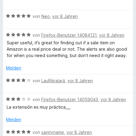
n
i
e
e
e
r
5
t
r
n
w
t
S
4
n
B
e
von
Neo
,
vor 8 Jahren
e
t
v
e
e
r
t
e
o
n
w
t
m
r
n
B
e
von
Firefox-Benutzer 14084121
,
vor 8 Jahren
e
i
n
5
e
r
t
t
Super useful, it's great for finding out if a sale item on
e
S
w
t
m
4
Amazon is a real price deal or not. The alerts are also good
n
t
e
e
i
v
for when you need something, but don't need it right away.
e
r
t
t
o
r
t
m
2
n
Melden
n
e
i
v
5
e
t
t
o
S
B
von
LauRiliralará
,
vor 8 Jahren
n
m
5
n
t
e
i
v
5
e
w
t
o
S
B
r
e
von
Firefox-Benutzer 14059043
,
vor 8 Jahren
5
n
t
e
n
r
La extensión es muy práctica,,,,
v
5
e
w
e
t
o
S
r
e
n
e
Melden
n
t
n
r
t
5
e
e
t
m
B
von
sanityname
,
vor 8 Jahren