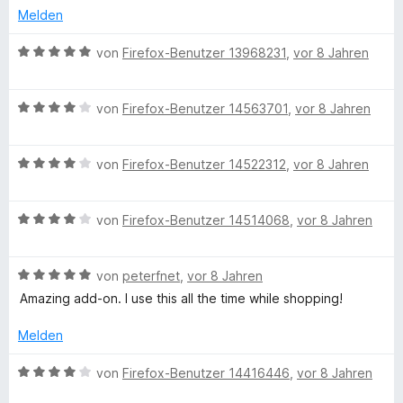
S
m
Melden
e
t
i
e
t
B
von
Firefox-Benutzer 13968231
,
vor 8 Jahren
r
5
C
e
n
v
w
e
o
B
e
von
Firefox-Benutzer 14563701
,
vor 8 Jahren
a
n
n
e
r
5
w
t
m
S
B
e
von
Firefox-Benutzer 14522312
,
vor 8 Jahren
e
t
e
r
t
e
e
w
t
m
r
B
e
von
Firefox-Benutzer 14514068
,
vor 8 Jahren
e
i
n
e
r
t
t
l
e
w
t
m
5
B
n
e
von
peterfnet
,
vor 8 Jahren
e
i
v
i
e
r
t
t
o
Amazing add-on. I use this all the time while shopping!
w
t
m
4
n
z
e
e
i
v
5
Melden
r
t
t
o
S
t
m
4
n
B
e
t
von
Firefox-Benutzer 14416446
,
vor 8 Jahren
e
i
v
5
e
e