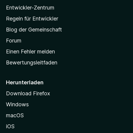
l
n
Entwickler-Zentrum
a
-
Regeln für Entwickler
S
Blog der Gemeinschaft
t
a
Forum
r
Einen Fehler melden
t
Bewertungsleitfaden
s
e
i
Herunterladen
t
Download Firefox
e
Windows
g
e
macOS
h
iOS
e