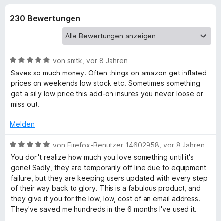
u
t
f
3
230 Bewertungen
o
n
,
x
8
-
g
v
B
o
B
von
smtk
,
vor 8 Jahren
n
r
e
e
Saves so much money. Often things on amazon get inflated
5
o
w
prices on weekends low stock etc. Sometimes something
S
e
w
get a silly low price this add-on insures you never loose or
n
t
r
s
miss out.
e
t
e
f
r
e
Melden
r
n
t
e
ü
m
B
von
Firefox-Benutzer 14602958
,
vor 8 Jahren
n
i
e
You don't realize how much you love something until it's
t
r
w
gone! Sadly, they are temporarily off line due to equipment
5
e
failure, but they are keeping users updated with every step
v
r
of their way back to glory. This is a fabulous product, and
T
o
t
they give it you for the low, low, cost of an email address.
n
e
They've saved me hundreds in the 6 months I've used it.
h
5
t