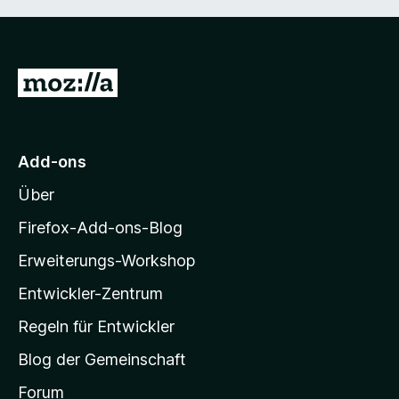
Z
u
r
M
Add-ons
o
Über
z
i
Firefox-Add-ons-Blog
l
Erweiterungs-Workshop
l
Entwickler-Zentrum
a
-
Regeln für Entwickler
S
Blog der Gemeinschaft
t
a
Forum