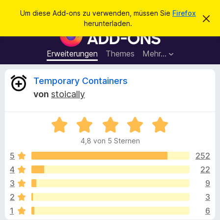
S
Anmelden
Um diese Add-ons zu verwenden, müssen Sie
Firefox
D
u
herunterladen.
i
A
c
e
d
s
h
e
d
Erweiterungen
Themes
Mehr…
e
n
-
H
n
i
o
B
Temporary Containers
n
n
w
von
stoically
e
s
e
i
f
s
v
B
ü
w
e
e
r
r
4,8 von 5 Sternen
w
w
d
e
e
e
5
252
e
r
r
f
4
22
n
r
t
e
F
3
9
n
e
i
t
t
2
3
m
r
1
6
i
e