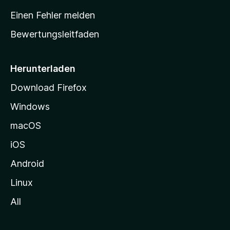
r
Einen Fehler melden
t
Bewertungsleitfaden
s
e
i
Herunterladen
t
Download Firefox
e
Windows
g
e
macOS
h
iOS
e
n
Android
Linux
All