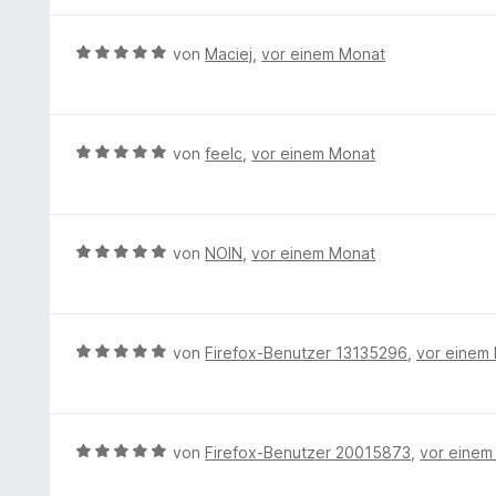
5
5
t
n
e
S
v
m
e
r
t
B
von
Maciej
,
vor einem Monat
o
i
n
t
e
e
n
t
e
r
w
5
5
t
n
e
S
v
m
e
r
t
B
von
feelc
,
vor einem Monat
o
i
n
t
e
e
n
t
e
r
w
5
5
t
n
e
S
v
m
e
r
t
B
von
NOIN
,
vor einem Monat
o
i
n
t
e
e
n
t
e
r
w
5
5
t
n
e
S
v
m
e
r
t
B
von
Firefox-Benutzer 13135296
,
vor einem
o
i
n
t
e
e
n
t
e
r
w
5
5
t
n
e
S
v
m
e
r
t
B
von
Firefox-Benutzer 20015873
,
vor einem
o
i
n
t
e
e
n
t
e
r