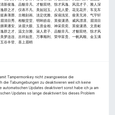
、清新俊逸、品貌非凡、才貌双绝、惊才风逸、风流才子、雅人深
、逸群之才、仪表不凡、美如冠玉、人见人爱、花见花开、车见车
、挺鼻薄唇、古雕刻画、淡定优雅、探扇浅笑、俊美无涛、气宇轩
、眉清目秀、相貌堂堂、明眸皓齿、英俊潇洒、威风漂凛、眉清目
、掷果潘安、浓眉大眼、玉质金相、神采奕奕、英俊潇洒、文质彬
、逸群之才、温文尔雅、淑人君子、品貌非凡、才貌双绝、惊才风
、美梦连连、吉祥如意、万事顺利、荣华富贵、一帆风顺、金玉满
、五谷丰登、喜上眉梢
amit Tampermonkey nicht zwangsweise die
ch die Tabumgebungen zu deaktivieren weil ich keine
 automatischen Updates deaktiviert sonst habe ich ja am
ischen Updates so lange deaktiviert bis dieses Problem