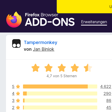
U
A
d
Erweiterungen
d
-
o
B
Tampermonkey
n
von
Jan Biniok
s
e
f
ü
w
B
r
e
d
4,7 von 5 Sternen
e
w
e
e
n
5
4.622
r
r
F
t
4
290
e
i
3
86
t
t
r
2
45
m
e