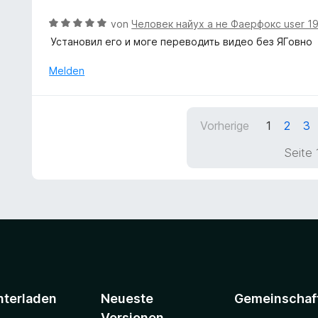
e
e
n
m
r
r
5
B
von
Человек найух а не Фаерфокс user 
i
n
t
S
e
Установил его и моге переводить видео без ЯГовно
t
e
e
t
w
5
n
t
e
e
Melden
v
m
r
r
o
i
n
t
n
t
e
e
5
5
Vorherige
1
2
3
n
t
S
v
m
t
Seite 
o
i
e
n
t
r
5
5
n
S
v
e
t
o
n
e
n
r
5
n
S
e
t
n
e
nterladen
Neueste
Gemeinschaf
r
Versionen