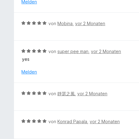
r
r
Melden
5
5
n
t
S
v
e
e
t
o
n
t
e
B
n
von
Mobina
,
vor 2 Monaten
m
r
e
5
i
n
w
S
t
e
e
t
5
n
r
e
B
von
super pee man
,
vor 2 Monaten
v
t
r
e
o
yes
e
n
w
n
t
e
e
Melden
5
m
n
r
S
i
t
t
t
e
e
B
von
靜瑟之風
,
vor 2 Monaten
5
t
r
e
v
m
n
w
o
i
e
e
n
t
n
r
5
B
von
Konrad Papala
,
vor 2 Monaten
5
t
S
e
v
e
t
w
o
t