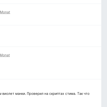
 Monat
 Monat
 виолет манки. Проверил на скриптах стима. Так что