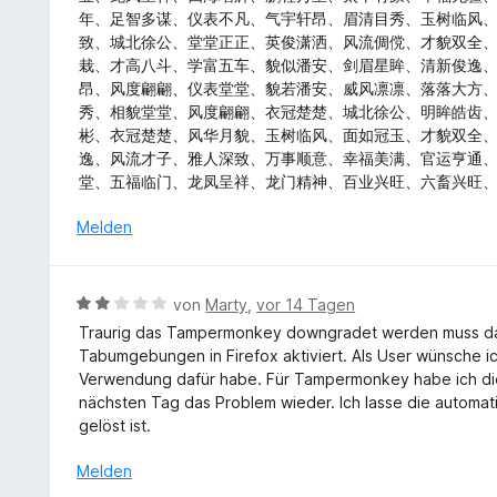
m
n
r
S
年、足智多谋、仪表不凡、气宇轩昂、眉清目秀、玉树临风
i
e
t
t
致、城北徐公、堂堂正正、英俊潇洒、风流倜傥、才貌双全
t
n
e
e
栽、才高八斗、学富五车、貌似潘安、剑眉星眸、清新俊逸
5
t
r
昂、风度翩翩、仪表堂堂、貌若潘安、威风凛凛、落落大方
v
m
n
秀、相貌堂堂、风度翩翩、衣冠楚楚、城北徐公、明眸皓齿
o
i
e
彬、衣冠楚楚、风华月貌、玉树临风、面如冠玉、才貌双全
n
t
n
逸、风流才子、雅人深致、万事顺意、幸福美满、官运亨通
5
5
堂、五福临门、龙凤呈祥、龙门精神、百业兴旺、六畜兴旺
S
v
t
o
Melden
e
n
r
5
n
S
B
von
Marty
,
vor 14 Tagen
e
t
e
n
Traurig das Tampermonkey downgradet werden muss d
e
w
Tabumgebungen in Firefox aktiviert. Als User wünsche i
r
e
Verwendung dafür habe. Für Tampermonkey habe ich die
n
r
nächsten Tag das Problem wieder. Ich lasse die automat
e
t
gelöst ist.
n
e
t
Melden
m