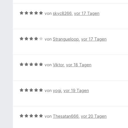
i
t
B
von
skyc8266
,
vor 17 Tagen
2
e
v
w
o
e
n
r
B
von
Strangueloop
,
vor 17 Tagen
5
t
e
S
e
w
t
t
e
e
m
r
r
B
von
Viktor
,
vor 18 Tagen
i
t
n
e
t
e
e
w
5
t
n
e
v
m
r
B
von
yogi
,
vor 19 Tagen
o
i
t
e
n
t
e
w
5
4
t
e
S
v
m
r
t
B
von
Thesatan666
,
vor 20 Tagen
o
i
t
e
e
n
t
e
r
w