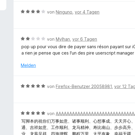
5
e
v
r
B
von
Ninguno
,
vor 4 Tagen
o
t
e
n
e
w
5
t
e
S
m
r
B
von
Mylhan
,
vor 6 Tagen
t
i
t
e
e
pop up pour vous dire de payer sans réson payant sur 
t
e
w
r
a rien je pense que ces l'un des pire userscript manager
5
t
e
n
v
m
r
e
Melden
o
i
t
n
n
t
e
5
4
t
S
B
von
Firefox-Benutzer 20058981
,
vor 12 Ta
v
m
t
e
o
i
e
w
n
t
r
e
5
2
n
r
S
B
von
AAAAAAAAAAAAAAAAAAAAAAAAAAAAA
v
e
t
t
e
o
写脚本的祝你们万事如意、诸事顺利、心想事成、天天开心
n
e
e
w
n
通、吉祥如意、工作顺利、龙马精神、寿比南山、步步高升
t
r
e
5
业、龙凤呈祥、四海增辉、鹏程万里、太平有象、幸福无疆