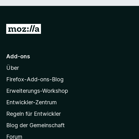
Z
u
r
M
Add-ons
o
Über
z
i
Firefox-Add-ons-Blog
l
Erweiterungs-Workshop
l
Entwickler-Zentrum
a
-
Regeln für Entwickler
S
Blog der Gemeinschaft
t
a
Forum