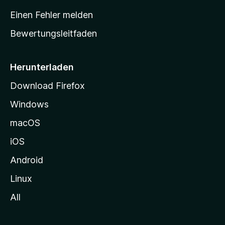
r
Einen Fehler melden
t
Bewertungsleitfaden
s
e
i
Herunterladen
t
Download Firefox
e
Windows
g
e
macOS
h
iOS
e
n
Android
Linux
All