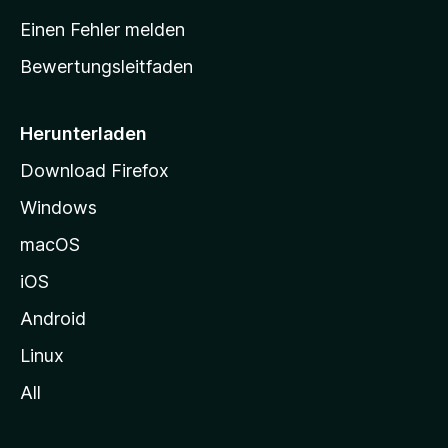
r
Einen Fehler melden
t
Bewertungsleitfaden
s
e
i
Herunterladen
t
Download Firefox
e
Windows
g
e
macOS
h
iOS
e
n
Android
Linux
All