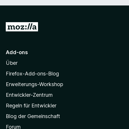
Z
u
r
M
Add-ons
o
Über
z
i
Firefox-Add-ons-Blog
l
Erweiterungs-Workshop
l
Entwickler-Zentrum
a
-
Regeln für Entwickler
S
Blog der Gemeinschaft
t
a
Forum