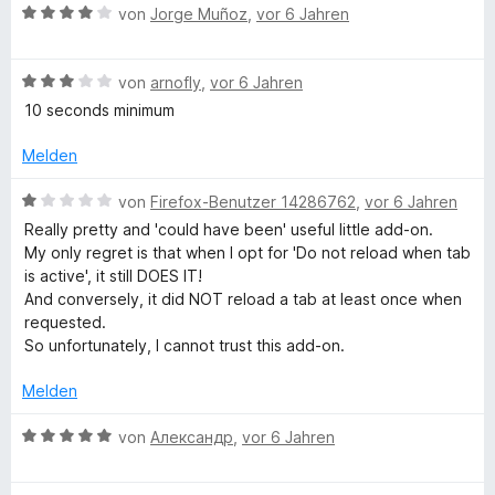
e
m
4
B
e
von
Jorge Muñoz
,
vor 6 Jahren
(
r
i
v
e
r
n
t
o
w
t
p
e
5
n
B
e
von
arnofly
,
vor 6 Jahren
e
n
v
5
e
r
t
10 seconds minimum
a
o
S
w
t
m
n
t
e
e
i
Melden
5
e
r
g
t
t
S
r
t
m
5
B
von
Firefox-Benutzer 14286762
,
vor 6 Jahren
t
n
e
i
v
e
e
Really pretty and 'could have been' useful little add-on.
e
e
t
t
o
w
My only regret is that when I opt for 'Do not reload when tab
r
n
m
4
n
e
is active', it still DOES IT!
a
n
i
v
5
r
And conversely, it did NOT reload a tab at least once when
e
t
o
S
t
requested.
u
n
3
n
t
e
So unfortunately, I cannot trust this add-on.
v
5
e
t
o
S
r
m
t
Melden
n
t
n
i
5
e
e
t
B
von
Александр
,
vor 6 Jahren
o
S
r
n
1
e
t
n
v
w