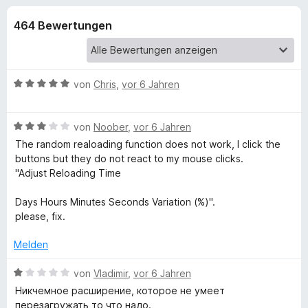
u
t
f
4
464 Bewertungen
o
n
,
x
1
-
g
v
B
o
B
von
Chris
,
vor 6 Jahren
n
r
e
e
5
o
w
S
B
e
von
Noober
,
vor 6 Jahren
w
n
t
e
r
s
The random realoading function does not work, I click the
e
w
t
buttons but they do not react to my mouse clicks.
e
f
r
e
e
"Adjust Reloading Time
r
n
r
t
e
ü
t
m
Days Hours Minutes Seconds Variation (%)".
n
e
i
please, fix.
t
t
r
m
5
Melden
i
v
T
t
o
B
von
Vladimir
,
vor 6 Jahren
3
n
e
Никчемное расширение, которое не умеет
a
v
5
w
перезагружать то что надо.