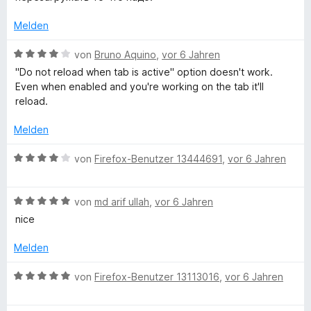
o
S
e
n
b
t
r
Melden
5
e
t
S
r
e
B
R
von
Bruno Aquino
,
vor 6 Jahren
t
n
t
e
"Do not reload when tab is active" option doesn't work.
e
e
m
w
Even when enabled and you're working on the tab it'll
e
r
n
i
e
reload.
n
t
r
l
e
1
t
Melden
n
v
e
o
o
t
B
von
Firefox-Benutzer 13444691
,
vor 6 Jahren
n
m
e
5
i
w
a
S
t
B
e
von
md arif ullah
,
vor 6 Jahren
t
4
e
r
nice
d
e
v
w
t
r
o
e
e
Melden
e
n
n
r
t
e
5
t
m
B
von
Firefox-Benutzer 13113016
,
vor 6 Jahren
n
S
r
e
i
e
t
t
t
w