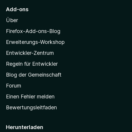
5
M
S
Add-ons
o
t
Über
e
z
r
i
Firefox-Add-ons-Blog
n
l
e
Erweiterungs-Workshop
l
n
Entwickler-Zentrum
a
-
Regeln für Entwickler
S
Blog der Gemeinschaft
t
a
Forum
r
Einen Fehler melden
t
Bewertungsleitfaden
s
e
i
Herunterladen