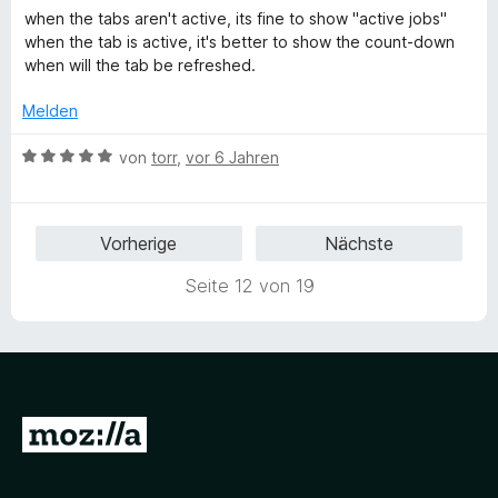
S
r
n
m
5
e
when the tabs aren't active, its fine to show "active jobs"
t
n
i
v
r
when the tab is active, it's better to show the count-down
e
e
t
o
t
when will the tab be refreshed.
r
n
5
n
e
n
v
5
t
Melden
e
o
S
m
n
n
t
i
B
von
torr
,
vor 6 Jahren
5
e
t
e
S
r
4
w
t
n
v
e
Vorherige
Nächste
e
e
o
r
r
n
n
t
Seite 12 von 19
n
5
e
e
S
t
n
t
m
e
i
r
t
n
5
Z
e
v
n
u
o
n
r