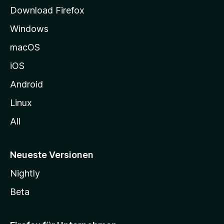
t
Download Firefox
e
Windows
g
e
macOS
h
iOS
e
n
Android
Linux
All
Neueste Versionen
Nightly
Beta