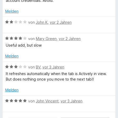
account credentials. Avoid.
i
v
5
e
e
t
o
S
r
r
Melden
3
n
t
n
t
v
5
e
e
e
B
von
John K
,
vor 2 Jahren
o
S
r
n
t
e
n
t
n
m
w
5
e
e
i
B
e
von
Mary Green
,
vor 2 Jahren
S
r
n
t
e
r
Useful add, but slow
t
n
1
w
t
e
e
v
e
e
Melden
r
n
o
r
t
n
n
t
m
B
von
BV
,
vor 3 Jahren
e
5
e
i
e
It refreshes automatically when the tab is Actively in view.
n
S
t
t
w
But does nothing once you move to the next tab!!
t
m
2
e
e
i
v
r
Melden
r
t
o
t
n
4
n
e
B
von
John Vincent
,
vor 3 Jahren
e
v
5
t
e
n
o
S
m
w
n
t
i
e