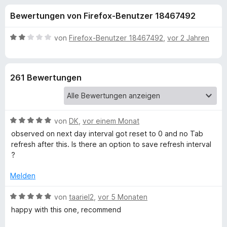
u
t
f
Bewertungen von Firefox-Benutzer 18467492
3
o
n
,
x
8
B
von
Firefox-Benutzer 18467492
,
vor 2 Jahren
-
g
v
e
B
o
w
n
e
r
e
261 Bewertungen
5
r
o
S
t
w
n
t
e
s
e
t
e
B
f
von
DK
,
vor einem Monat
r
m
r
e
n
i
observed on next day interval got reset to 0 and no Tab
w
e
t
refresh after this. Is there an option to save refresh interval
ü
e
n
2
?
r
v
r
t
o
Melden
e
n
T
t
B
5
von
taariel2
,
vor 5 Monaten
m
e
S
happy with this one, recommend
i
w
a
t
t