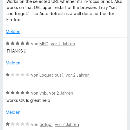
Works on the selected URL whether it's in-focus or not. Also,
o
S
r
w
works on that URL upon restart of the browser. Truly "set
n
t
n
e
and forget." Tab Auto Refresh is a well done add-on for
5
e
e
r
Firefox.
S
r
n
t
t
n
e
Melden
e
e
t
r
n
m
B
von
MFG
,
vor 2 Jahren
n
i
e
THANKS !!!
e
t
w
n
5
e
Melden
v
r
o
t
B
von
Loquacious1
,
vor 2 Jahren
n
e
e
5
t
w
S
m
B
e
von
vnb
,
vor 2 Jahren
t
i
e
r
works OK Is great help
e
t
w
t
r
5
e
e
Melden
n
v
r
t
e
o
t
m
B
von
gdfgdf
,
vor 2 Jahren
n
n
e
i