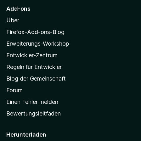
5
r
n
M
S
Add-ons
n
o
t
e
Über
e
z
n
r
i
Firefox-Add-ons-Blog
n
l
e
Erweiterungs-Workshop
l
n
Entwickler-Zentrum
a
-
Regeln für Entwickler
S
Blog der Gemeinschaft
t
a
Forum
r
Einen Fehler melden
t
Bewertungsleitfaden
s
e
i
Herunterladen