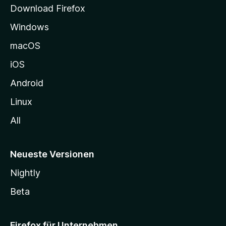
t
Download Firefox
e
Windows
g
e
macOS
h
iOS
e
n
Android
Linux
All
Neueste Versionen
Nightly
Beta
Firefox für Unternehmen