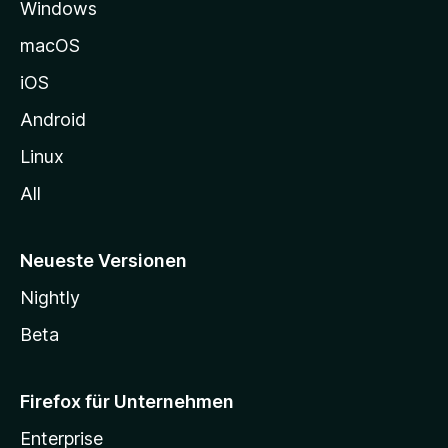
Windows
g
e
macOS
h
iOS
e
n
Android
Linux
All
Neueste Versionen
Nightly
Beta
Firefox für Unternehmen
Enterprise