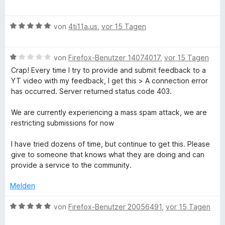
S
e
r
r
n
t
t
k
t
w
n
t
m
5
B
e
e
von
4ti11a.us
,
vor 15 Tagen
e
e
i
v
f
e
r
r
n
t
t
o
w
n
t
m
5
n
ü
B
e
von
Firefox-Benutzer 14074017
,
vor 15 Tagen
e
e
i
v
5
e
r
n
t
t
o
S
Crap! Every time I try to provide and submit feedback to a
w
t
m
r
5
n
t
YT video with my feedback, I get this > A connection error
e
e
i
v
5
e
has occurred. Server returned status code 403.
r
t
t
o
S
r
Y
t
m
5
n
t
n
We are currently experiencing a mass spam attack, we are
e
i
v
5
e
e
restricting submissions for now
o
t
t
o
S
r
n
m
5
n
t
n
I have tried dozens of time, but continue to get this. Please
u
i
v
5
e
e
give to someone that knows what they are doing and can
t
o
S
r
n
provide a service to the community.
1
n
t
n
T
v
5
e
e
Melden
o
S
r
n
u
n
t
n
B
von
Firefox-Benutzer 20056491
,
vor 15 Tagen
5
e
e
e