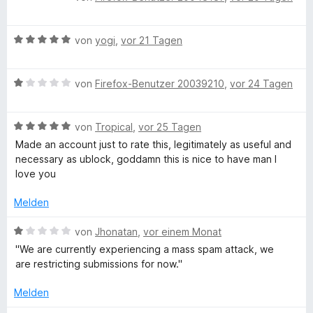
v
5
e
e
r
e
t
o
S
w
r
t
n
m
n
B
t
e
von
yogi
,
vor 21 Tagen
n
e
i
5
e
e
r
e
t
t
S
w
r
t
n
m
5
B
t
e
von
Firefox-Benutzer 20039210
,
vor 24 Tagen
n
e
i
v
e
e
r
e
t
t
o
w
r
t
n
m
5
n
B
e
von
Tropical
,
vor 25 Tagen
n
e
i
v
5
e
r
e
t
t
o
S
Made an account just to rate this, legitimately as useful and
w
t
n
m
5
n
t
necessary as ublock, goddamn this is nice to have man I
e
e
i
v
5
e
love you
r
t
t
o
S
r
t
m
5
n
t
Melden
n
e
i
v
5
e
e
t
t
o
S
B
r
von
Jhonatan
,
vor einem Monat
n
m
1
n
t
e
n
''We are currently experiencing a mass spam attack, we
i
v
5
e
w
e
are restricting submissions for now.''
t
o
S
r
e
n
5
n
t
n
r
Melden
v
5
e
e
t