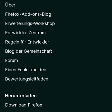
t
e
Über
e
z
n
r
i
Firefox-Add-ons-Blog
n
l
e
Erweiterungs-Workshop
l
n
Entwickler-Zentrum
a
-
Regeln für Entwickler
S
Blog der Gemeinschaft
t
a
Forum
r
Einen Fehler melden
t
Bewertungsleitfaden
s
e
i
Herunterladen
t
Download Firefox
e