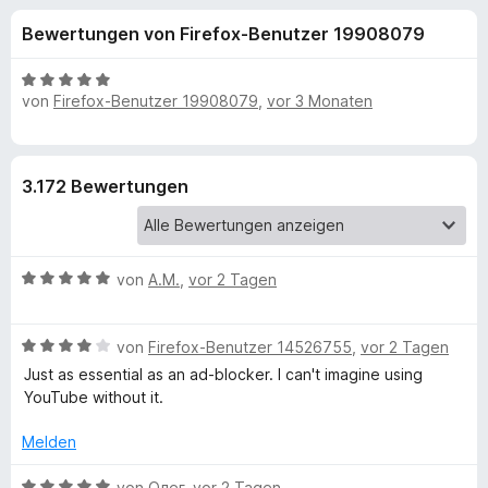
u
t
f
Bewertungen von Firefox-Benutzer 19908079
4
o
n
,
x
8
B
-
von
Firefox-Benutzer 19908079
,
vor 3 Monaten
g
v
e
B
o
w
n
e
r
e
5
r
o
3.172 Bewertungen
S
t
w
n
t
e
s
e
t
e
f
r
m
B
von
A.M.
,
vor 2 Tagen
r
n
i
e
e
t
ü
w
n
5
B
e
von
Firefox-Benutzer 14526755
,
vor 2 Tagen
v
r
e
r
Just as essential as an ad-blocker. I can't imagine using
o
w
t
YouTube without it.
n
e
e
S
5
r
t
Melden
S
t
m
p
t
e
i
B
von
Олег
,
vor 2 Tagen