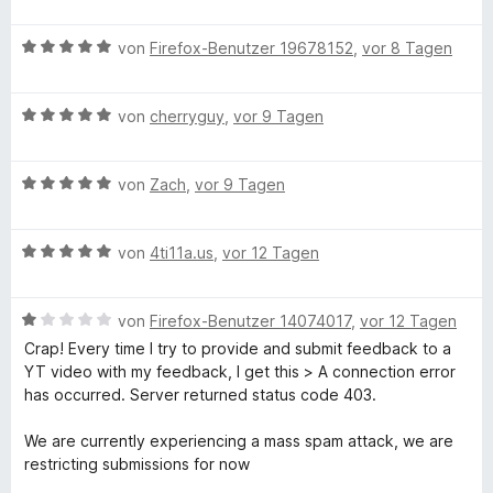
e
e
m
5
w
r
o
i
v
B
e
von
Firefox-Benutzer 19678152
,
vor 8 Tagen
n
t
o
e
r
e
n
4
n
w
t
n
v
5
B
e
von
cherryguy
,
vor 9 Tagen
e
o
S
e
s
r
t
n
t
w
t
m
5
B
e
e
von
Zach
,
vor 9 Tagen
e
i
o
S
e
r
r
t
t
t
w
n
t
m
5
r
B
e
e
von
4ti11a.us
,
vor 12 Tagen
e
e
i
v
e
r
r
n
t
t
o
B
w
n
t
m
5
n
B
e
von
Firefox-Benutzer 14074017
,
vor 12 Tagen
e
e
i
v
5
e
r
n
t
t
o
S
Crap! Every time I try to provide and submit feedback to a
l
w
t
m
5
n
t
YT video with my feedback, I get this > A connection error
e
e
i
v
5
e
has occurred. Server returned status code 403.
o
r
t
t
o
S
r
t
m
5
n
t
n
We are currently experiencing a mass spam attack, we are
c
e
i
v
5
e
e
restricting submissions for now
t
t
o
S
r
n