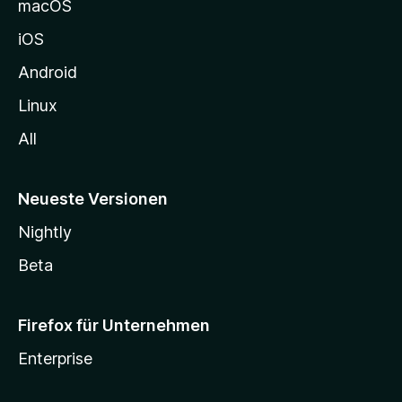
macOS
h
iOS
e
n
Android
Linux
All
Neueste Versionen
Nightly
Beta
Firefox für Unternehmen
Enterprise