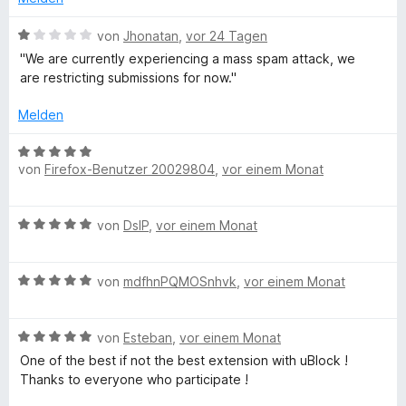
e
i
v
5
e
e
t
t
o
S
B
r
von
Jhonatan
,
vor 24 Tagen
n
m
1
n
t
e
n
''We are currently experiencing a mass spam attack, we
i
v
5
e
w
e
are restricting submissions for now.''
t
o
S
r
e
n
5
n
t
n
r
Melden
v
5
e
e
t
o
S
r
n
e
B
n
t
n
t
von
Firefox-Benutzer 20029804
,
vor einem Monat
e
5
e
e
m
w
S
r
n
i
e
t
n
B
t
von
DslP
,
vor einem Monat
r
e
e
e
1
t
r
n
w
v
e
n
B
e
von
mdfhnPQMOSnhvk
,
vor einem Monat
o
t
e
e
r
n
m
n
w
t
5
i
B
e
von
Esteban
,
vor einem Monat
e
S
t
e
r
t
t
One of the best if not the best extension with uBlock !
5
w
t
m
e
Thanks to everyone who participate !
v
e
e
i
r
o