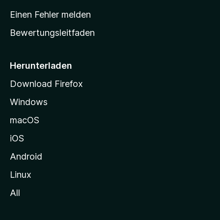
r
Einen Fehler melden
t
Bewertungsleitfaden
s
e
i
Herunterladen
t
Download Firefox
e
Windows
g
e
macOS
h
iOS
e
n
Android
Linux
All