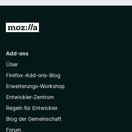
Z
u
r
M
Add-ons
o
Über
z
i
Firefox-Add-ons-Blog
l
Erweiterungs-Workshop
l
Entwickler-Zentrum
a
-
Regeln für Entwickler
S
Blog der Gemeinschaft
t
a
Forum