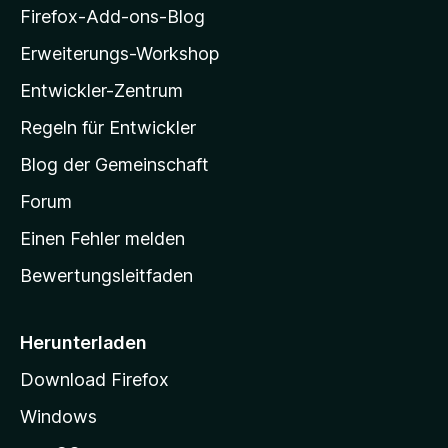
r
n
i
Firefox-Add-ons-Blog
n
l
e
Erweiterungs-Workshop
l
n
Entwickler-Zentrum
a
-
Regeln für Entwickler
S
Blog der Gemeinschaft
t
a
Forum
r
Einen Fehler melden
t
Bewertungsleitfaden
s
e
i
Herunterladen
t
Download Firefox
e
Windows
g
e