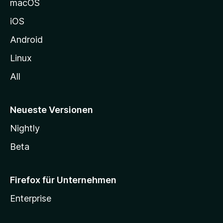
macOS
h
iOS
e
n
Android
Linux
All
Neueste Versionen
Nightly
Beta
Firefox für Unternehmen
Enterprise