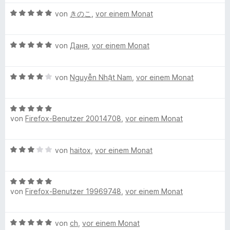
w
t
i
v
5
e
y
e
B
e
von
きのこ
,
vor einem Monat
e
t
o
S
r
n
e
r
t
5
n
t
n
(
w
t
m
v
5
e
e
B
e
von
Даня
,
vor einem Monat
e
i
o
S
r
n
e
r
A
t
t
n
t
n
w
t
m
5
5
e
e
B
e
von
Nguyễn Nhật Nam
,
vor einem Monat
e
i
v
S
n
r
n
e
r
t
t
o
t
n
w
t
m
5
n
e
e
i
B
e
e
i
v
5
r
n
von
Firefox-Benutzer 20014708
,
vor einem Monat
e
r
t
t
o
S
n
w
m
t
m
5
n
t
e
e
e
i
v
5
e
n
B
von
haitox
,
vor einem Monat
r
t
t
o
S
r
a
e
t
m
5
n
t
n
w
e
i
v
5
e
e
t
B
e
t
t
o
S
r
n
von
Firefox-Benutzer 19969748
,
vor einem Monat
e
r
m
4
n
t
n
w
t
e
i
v
5
e
e
e
e
t
o
S
r
n
B
von
ch
,
vor einem Monat
r
t
5
n
t
n