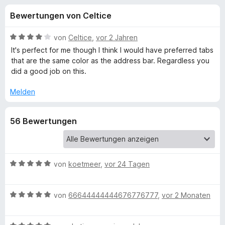
u
t
f
Bewertungen von Celtice
4
o
n
,
x
7
B
von
Celtice
,
vor 2 Jahren
-
g
v
e
It's perfect for me though I think I would have preferred tabs
B
o
w
that are the same color as the address bar. Regardless you
n
e
r
did a good job on this.
e
5
r
o
S
t
Melden
w
n
t
e
s
e
t
e
f
56 Bewertungen
r
m
r
n
i
e
t
ü
n
4
v
B
von
koetmeer
,
vor 24 Tagen
r
o
e
n
w
S
B
5
e
von
66644444444676776777
,
vor 2 Monaten
e
S
r
w
o
t
t