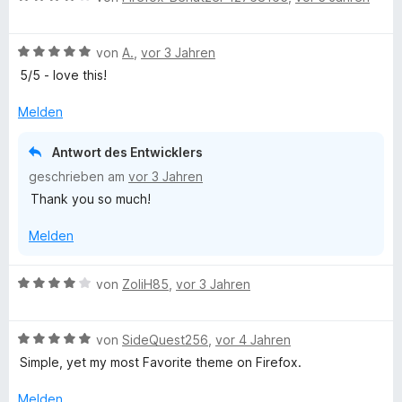
5
e
e
e
S
r
n
w
t
n
B
e
von
A.
,
vor 3 Jahren
e
e
e
r
5/5 - love this!
r
n
w
t
n
e
e
Melden
e
r
t
n
t
m
Antwort des Entwicklers
e
i
geschrieben am
vor 3 Jahren
t
t
Thank you so much!
m
4
i
v
Melden
t
o
5
n
v
5
B
von
ZoliH85
,
vor 3 Jahren
o
S
e
n
t
w
5
e
B
e
von
SideQuest256
,
vor 4 Jahren
S
r
e
r
Simple, yet my most Favorite theme on Firefox.
t
n
w
t
e
e
e
e
Melden