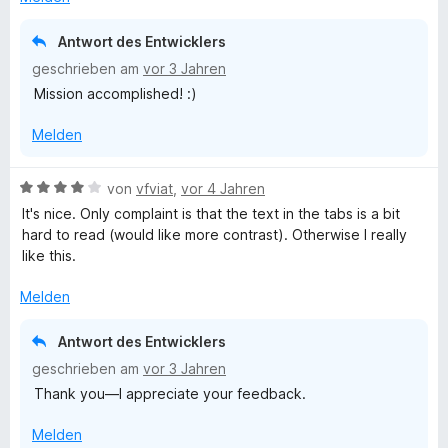
r
n
r
t
n
t
m
Antwort des Entwicklers
e
e
i
geschrieben am
vor 3 Jahren
n
t
t
Mission accomplished! :)
m
4
i
v
Melden
t
o
5
n
v
5
B
von
vfviat
,
vor 4 Jahren
o
S
e
It's nice. Only complaint is that the text in the tabs is a bit
n
t
w
hard to read (would like more contrast). Otherwise I really
5
e
e
like this.
S
r
r
t
n
t
Melden
e
e
e
r
n
t
Antwort des Entwicklers
n
m
geschrieben am
vor 3 Jahren
e
i
n
Thank you—I appreciate your feedback.
t
4
Melden
v