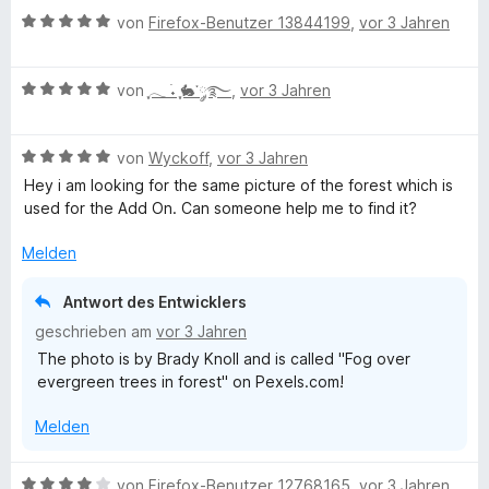
r
t
n
5
n
B
t
e
von
Firefox-Benutzer 13844199
,
vor 3 Jahren
n
e
v
5
e
e
r
e
t
o
S
w
r
t
n
m
n
B
t
e
von
ִֶָ𓂃 ࣪˖ ִֶָ🐇་༘࿐
,
vor 3 Jahren
n
e
i
5
e
e
r
e
t
t
S
w
r
t
n
m
3
B
t
e
von
Wyckoff
,
vor 3 Jahren
n
e
i
v
e
e
r
e
t
t
o
Hey i am looking for the same picture of the forest which is
w
r
t
n
m
5
n
used for the Add On. Can someone help me to find it?
e
n
e
i
v
5
r
e
t
t
o
S
Melden
t
n
m
5
n
t
e
i
v
5
e
Antwort des Entwicklers
t
t
o
S
r
geschrieben am
vor 3 Jahren
m
5
n
t
n
The photo is by Brady Knoll and is called "Fog over
i
v
5
e
e
evergreen trees in forest" on Pexels.com!
t
o
S
r
n
5
n
t
n
Melden
v
5
e
e
o
S
r
n
n
t
n
B
von
Firefox-Benutzer 12768165
,
vor 3 Jahren