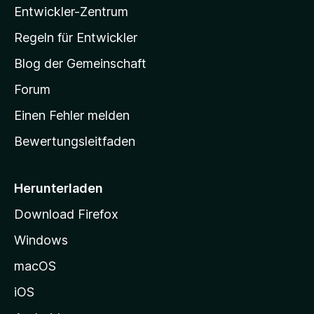
Entwickler-Zentrum
a
-
Regeln für Entwickler
S
Blog der Gemeinschaft
t
a
Forum
r
Einen Fehler melden
t
Bewertungsleitfaden
s
e
i
Herunterladen
t
Download Firefox
e
Windows
g
e
macOS
h
iOS
e