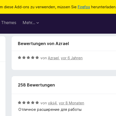
m diese Add-ons zu verwenden, müssen Sie
Firefox
herunterladen
Themes
Mehr…
Bewertungen von Azrael
B
von
Azrael
,
vor 6 Jahren
e
w
e
r
258 Bewertungen
t
e
t
m
B
von
vikii4
,
vor 8 Monaten
i
e
Отличное расширение для работы
t
w