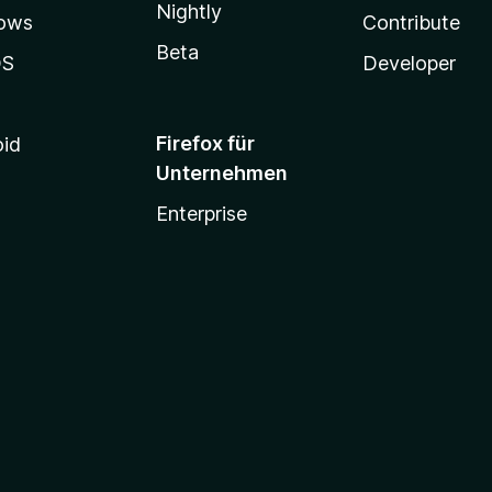
r
Nightly
ows
Contribute
n
e
Beta
OS
Developer
n
Firefox für
oid
Unternehmen
Enterprise