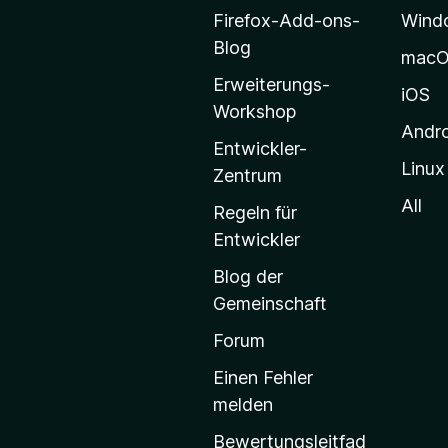
o
Firefox-Add-ons-
Wind
z
Blog
mac
i
Erweiterungs-
l
iOS
Workshop
l
Andr
a
Entwickler-
Linux
-
Zentrum
S
All
Regeln für
t
Entwickler
a
Blog der
r
Gemeinschaft
t
s
Forum
e
Einen Fehler
i
melden
t
Bewertungsleitfad
e