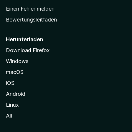
r
Einen Fehler melden
t
Bewertungsleitfaden
s
e
i
Herunterladen
t
Download Firefox
e
Windows
g
e
macOS
h
iOS
e
n
Android
Linux
All