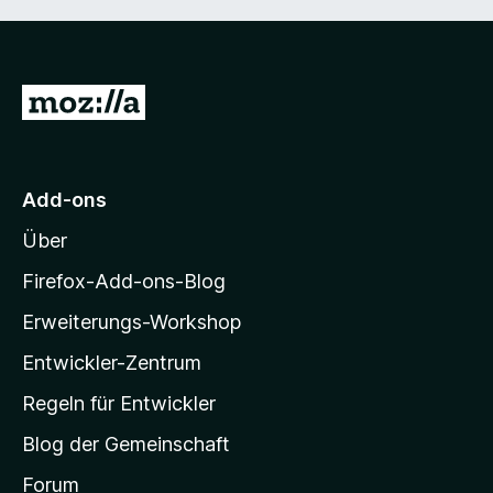
Z
u
r
M
Add-ons
o
Über
z
i
Firefox-Add-ons-Blog
l
Erweiterungs-Workshop
l
Entwickler-Zentrum
a
-
Regeln für Entwickler
S
Blog der Gemeinschaft
t
a
Forum