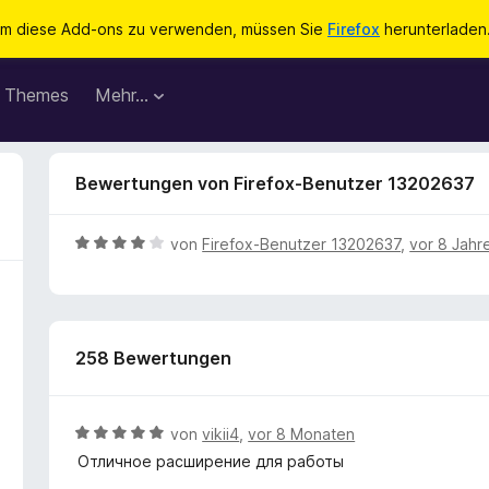
m diese Add-ons zu verwenden, müssen Sie
Firefox
herunterladen
Themes
Mehr…
Bewertungen von Firefox-Benutzer 13202637
B
von
Firefox-Benutzer 13202637
,
vor 8 Jahr
e
w
e
r
258 Bewertungen
t
e
t
m
B
von
vikii4
,
vor 8 Monaten
i
e
Отличное расширение для работы
t
w