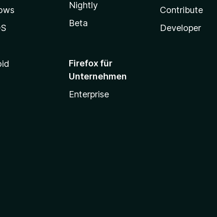
r
Nightly
ows
Contribute
n
e
Beta
OS
Developer
n
Firefox für
oid
Unternehmen
Enterprise