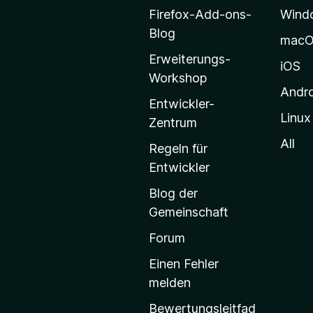
o
Firefox-Add-ons-
Wind
z
Blog
mac
i
Erweiterungs-
l
iOS
Workshop
l
Andr
a
Entwickler-
Linux
-
Zentrum
S
All
Regeln für
t
Entwickler
a
Blog der
r
Gemeinschaft
t
s
Forum
e
Einen Fehler
i
melden
t
Bewertungsleitfad
e