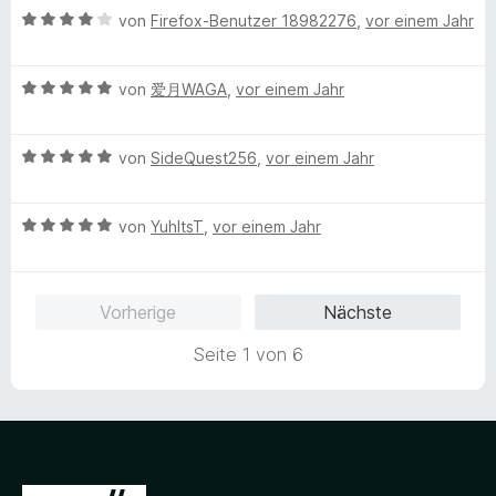
e
i
e
B
von
Firefox-Benutzer 18982276
,
vor einem Jahr
o
t
t
n
e
n
m
5
w
5
i
v
B
e
von
爱月WAGA
,
vor einem Jahr
S
t
o
e
r
t
5
n
w
t
e
v
5
B
e
von
SideQuest256
,
vor einem Jahr
e
r
o
S
e
r
t
n
n
t
w
t
m
e
5
B
e
e
von
YuhItsT
,
vor einem Jahr
e
i
n
S
e
r
r
t
t
t
w
n
t
m
4
e
e
e
e
i
v
Vorherige
Nächste
r
r
n
t
t
o
n
t
m
5
n
Seite 1 von 6
e
e
i
v
5
n
t
t
o
S
m
5
n
t
i
v
5
e
t
o
S
r
5
n
t
n