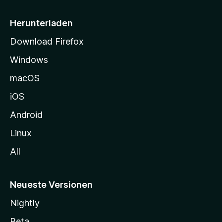
e
i
Herunterladen
t
Download Firefox
e
Windows
g
e
macOS
h
iOS
e
n
Android
Linux
All
Neueste Versionen
Nightly
Beta