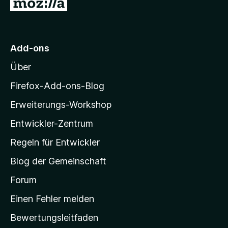
Z
v
5
e
e
u
o
S
r
n
n
t
n
r
5
e
e
M
S
r
Add-ons
n
o
t
n
Über
e
e
z
r
n
i
Firefox-Add-ons-Blog
n
l
e
Erweiterungs-Workshop
l
n
Entwickler-Zentrum
a
-
Regeln für Entwickler
S
Blog der Gemeinschaft
t
a
Forum
r
Einen Fehler melden
t
Bewertungsleitfaden
s