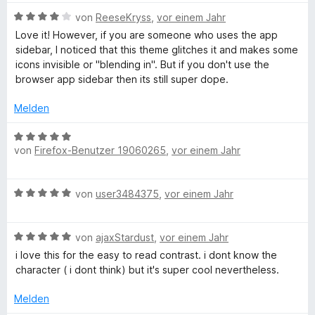
n
w
r
t
n
m
5
n
B
e
von
ReeseKryss
,
vor einem Jahr
n
e
i
v
5
e
r
i
e
t
t
o
S
Love it! However, if you are someone who uses the app
w
t
n
m
5
n
t
sidebar, I noticed that this theme glitches it and makes some
e
e
i
v
5
e
icons invisible or "blending in". But if you don't use the
m
r
t
t
o
S
r
browser app sidebar then its still super dope.
t
m
5
n
t
n
a
e
i
v
5
e
Melden
e
t
t
o
S
r
n
t
m
5
n
t
B
n
i
v
von
Firefox-Benutzer 19060265
,
vor einem Jahr
5
e
e
e
t
o
S
r
w
n
e
4
n
t
n
e
B
v
von
user3484375
,
vor einem Jahr
5
e
e
r
d
e
o
S
r
n
t
w
n
t
n
e
B
e
von
ajaxStardust
,
vor einem Jahr
5
e
e
t
e
r
S
r
n
m
i love this for the easy to read contrast. i dont know the
w
t
t
n
i
character ( i dont think) but it's super cool nevertheless.
e
e
e
e
t
r
t
r
n
Melden
5
t
m
n
v