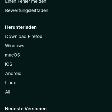
Einen Fehler melden
t
Bewertungsleitfaden
s
e
i
Herunterladen
t
Download Firefox
e
Windows
g
e
macOS
h
iOS
e
n
Android
Linux
All
Neueste Versionen