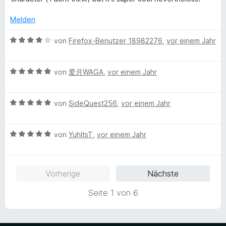
e
e
e
e
t
r
t
r
n
Melden
5
t
m
n
v
e
i
e
B
von
Firefox-Benutzer 18982276
,
vor einem Jahr
o
t
t
n
e
n
m
5
w
5
i
v
B
e
von
爱月WAGA
,
vor einem Jahr
S
t
o
e
r
t
5
n
w
t
e
v
5
B
e
von
SideQuest256
,
vor einem Jahr
e
r
o
S
e
r
t
n
n
t
w
t
m
e
5
B
e
e
von
YuhItsT
,
vor einem Jahr
e
i
n
S
e
r
r
t
t
t
w
n
t
m
4
e
e
e
e
i
v
Vorherige
Nächste
r
r
n
t
t
o
n
t
m
5
n
Seite 1 von 6
e
e
i
v
5
n
t
t
o
S
m
5
n
t