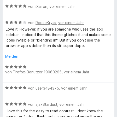
n
S
w
r
t
n
m
5
B
t
e
von
iXairon
,
vor einem Jahr
n
e
i
v
e
e
r
i
e
t
t
o
w
r
t
n
m
5
n
B
e
von
ReeseKryss
,
vor einem Jahr
n
e
i
v
5
m
e
r
e
t
t
o
S
Love it! However, if you are someone who uses the app
w
t
n
m
5
n
t
sidebar, I noticed that this theme glitches it and makes some
a
e
e
i
v
5
e
icons invisible or "blending in". But if you don't use the
r
t
t
o
S
r
browser app sidebar then its still super dope.
t
t
m
5
n
t
n
e
i
v
5
e
Melden
e
t
t
o
S
r
n
e
m
5
n
t
B
n
i
v
von
Firefox-Benutzer 19060265
,
vor einem Jahr
5
e
e
e
d
t
o
S
r
w
n
4
n
t
n
e
B
v
von
user3484375
,
vor einem Jahr
5
e
e
r
e
o
S
r
n
t
w
n
t
n
e
B
e
von
ajaxStardust
,
vor einem Jahr
5
e
e
t
e
r
S
r
n
m
i love this for the easy to read contrast. i dont know the
w
t
t
n
i
character ( i dont think) but it's super cool nevertheless.