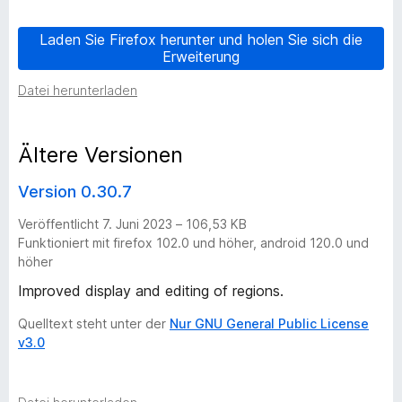
h
Laden Sie Firefox herunter und holen Sie sich die
Erweiterung
t
Datei herunterladen
V
Ältere Versionen
e
Version 0.30.7
r
Veröffentlicht 7. Juni 2023 – 106,53 KB
s
Funktioniert mit firefox 102.0 und höher, android 120.0 und
höher
i
Improved display and editing of regions.
Quelltext steht unter der
Nur GNU General Public License
o
v3.0
n