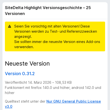
l
t
f
SiteDelta Highlight Versionsgeschichte – 25
4
o
t
,
Versionen
x
8
-
a
v
Seien Sie vorsichtig mit alten Versionen! Diese
B
o
Versionen werden zu Test- und Referenzzwecken
n
r
H
angezeigt.
5
o
Sie sollten immer die neueste Version eines Add-ons
S
w
i
verwenden.
t
s
e
e
g
r
Neueste Version
r
n
e
h
Version 0.31.2
n
l
Veröffentlicht 14. März 2026 – 108,53 KB
Funktioniert mit firefox 140.0 und höher, android 142.0 und
höher
i
Quelltext steht unter der
Nur GNU General Public License
g
v3.0