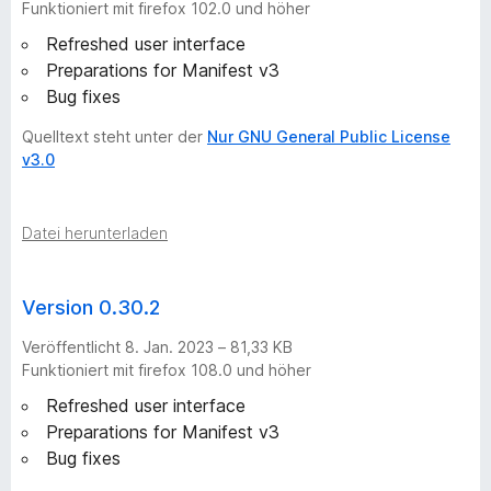
t
Funktioniert mit firefox 102.0 und höher
Refreshed user interface
e
Preparations for Manifest v3
Bug fixes
–
Quelltext steht unter der
Nur GNU General Public License
2
v3.0
5
Datei herunterladen
V
Version 0.30.2
e
Veröffentlicht 8. Jan. 2023 – 81,33 KB
r
Funktioniert mit firefox 108.0 und höher
Refreshed user interface
s
Preparations for Manifest v3
Bug fixes
i