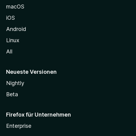
e
macOS
h
iOS
e
n
Android
Linux
All
Neueste Versionen
Nightly
Beta
Firefox für Unternehmen
Enterprise