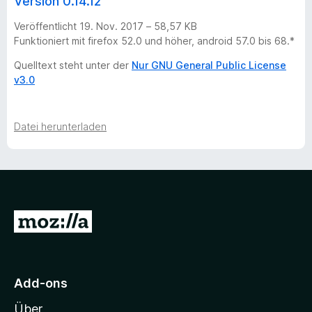
Version 0.14.12
Veröffentlicht 19. Nov. 2017 – 58,57 KB
Funktioniert mit firefox 52.0 und höher, android 57.0 bis 68.*
Quelltext steht unter der
Nur GNU General Public License
v3.0
Datei herunterladen
Z
u
r
M
Add-ons
o
Über