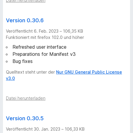
Datei herunterladen
s
g
Version 0.30.6
Veröffentlicht 6. Feb. 2023 – 106,35 KB
e
Funktioniert mit firefox 102.0 und höher
Refreshed user interface
s
Preparations for Manifest v3
Bug fixes
c
Quelltext steht unter der
Nur GNU General Public License
h
v3.0
i
Datei herunterladen
c
Version 0.30.5
h
Veröffentlicht 30. Jan. 2023 – 106,33 KB