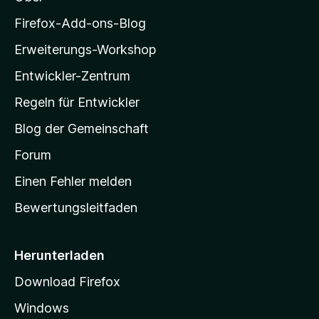
z
i
Firefox-Add-ons-Blog
l
Erweiterungs-Workshop
l
Entwickler-Zentrum
a
-
Regeln für Entwickler
S
Blog der Gemeinschaft
t
a
Forum
r
Einen Fehler melden
t
Bewertungsleitfaden
s
e
i
Herunterladen
t
Download Firefox
e
Windows
g