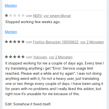
e
t
m
5
Melden
r
m
e
i
v
n
t
t
o
B
von
NERV
,
vor einem Monat
e
p
m
5
n
e
n
Stopped working few weeks ago.
i
v
5
w
t
o
S
l
e
Melden
1
n
t
r
v
5
e
t
B
von
Firefox-Benutzer 19959822
,
vor 2 Monaten
e
o
S
r
e
e
n
t
n
t
w
T
5
e
e
m
B
e
von
Yoksven
,
vor 2 Monaten
S
r
n
i
e
r
It stopped working for me a couple of days ago. Every time I
r
t
n
t
w
t
try translating anything i get "Error: Service usage limit
e
e
1
e
e
reached. Please wait a while and try again". I was not doing
r
n
v
r
a
t
anything weird with it, I'm not a heavy user, just translating
n
o
t
m
one or two things every couple of days. I have been using it
e
n
e
i
for years with no problems and I really liked this addon, but
n
n
5
t
t
right now it's unusable for me because of this.
S
m
5
s
t
i
v
Edit: Somehow it fixed itself.
e
t
o