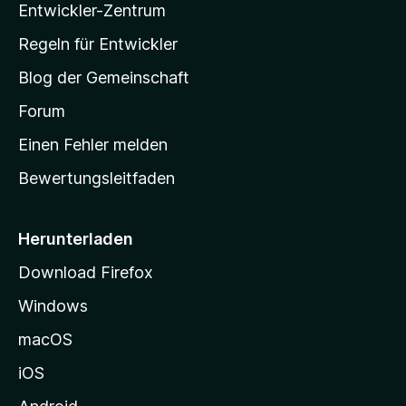
Entwickler-Zentrum
a
-
Regeln für Entwickler
S
Blog der Gemeinschaft
t
a
Forum
r
Einen Fehler melden
t
Bewertungsleitfaden
s
e
i
Herunterladen
t
Download Firefox
e
Windows
g
e
macOS
h
iOS
e
n