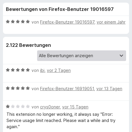
u
t
f
Bewertungen von Firefox-Benutzer 19016597
4
o
n
,
x
6
B
von
Firefox-Benutzer 19016597
,
vor einem Jahr
-
g
v
e
B
o
w
n
e
r
e
2.122 Bewertungen
5
r
o
S
t
w
n
t
e
s
e
t
e
B
f
von
ibi
,
vor 2 Tagen
r
m
r
e
n
i
w
e
t
ü
B
e
von
Firefox-Benutzer 16919051
,
vor 13 Tagen
n
5
e
r
v
r
w
t
o
B
e
von
crys0oner
,
vor 15 Tagen
e
n
S
e
r
t
This extension no longer working, it always say "Error:
5
w
t
m
Service usage limit reached. Please wait a while and try
S
e
e
i
again."
i
t
r
t
t