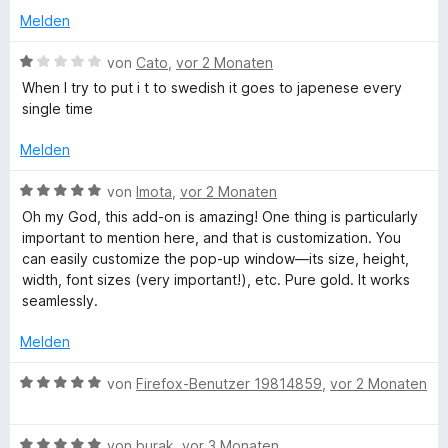
l
r
5
n
Melden
n
v
5
e
o
S
B
a
von
Cato
,
vor 2 Monaten
n
n
t
e
When I try to put i t to swedish it goes to japenese every
5
e
w
single time
t
S
r
e
t
n
r
Melden
e
e
e
t
r
n
e
B
von
Imota
,
vor 2 Monaten
n
t
e
Oh my God, this add-on is amazing! One thing is particularly
e
m
w
important to mention here, and that is customization. You
n
i
e
can easily customize the pop-up window—its size, height,
t
r
width, font sizes (very important!), etc. Pure gold. It works
1
t
seamlessly.
v
e
o
t
Melden
n
m
5
i
B
von
Firefox-Benutzer 19814859
,
vor 2 Monaten
S
t
e
t
5
w
e
v
B
e
von
burak
,
vor 3 Monaten