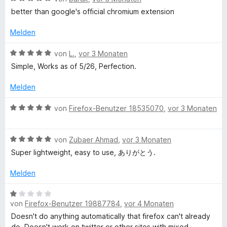
r
o
e
r
better than google's official chromium extension
n
n
w
t
e
5
e
e
Melden
n
S
r
t
t
t
m
B
von
L.
,
vor 3 Monaten
e
e
i
e
Simple, Works as of 5/26, Perfection.
r
t
t
w
n
m
5
e
Melden
e
i
v
r
n
t
o
t
B
von
Firefox-Benutzer 18535070
,
vor 3 Monaten
5
n
e
e
v
5
t
w
o
S
m
B
e
von
Zubaer Ahmad
,
vor 3 Monaten
n
t
i
e
r
Super lightweight, easy to use, ありがとう.
5
e
t
w
t
S
r
5
e
e
Melden
t
n
v
r
t
e
e
o
t
m
B
r
n
n
e
i
von
Firefox-Benutzer 19887784
,
vor 4 Monaten
e
n
5
t
t
w
Doesn't do anything automatically that firefox can't already
e
S
m
5
e
do. Doesn't work on twitter or other sites with mixed