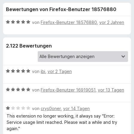
u
t
f
Bewertungen von Firefox-Benutzer 18576880
4
o
n
,
x
6
B
von
Firefox-Benutzer 18576880
,
vor 2 Jahren
-
g
v
e
B
o
w
n
e
r
e
2.122 Bewertungen
5
r
o
S
t
w
n
t
e
s
e
t
e
B
f
von
ibi
,
vor 2 Tagen
r
m
r
e
n
i
w
e
t
ü
B
e
von
Firefox-Benutzer 16919051
,
vor 13 Tagen
n
5
e
r
v
r
w
t
o
B
e
von
crys0oner
,
vor 14 Tagen
e
n
S
e
r
t
This extension no longer working, it always say "Error:
5
w
t
m
Service usage limit reached. Please wait a while and try
S
e
e
i
again."
i
t
r
t
t