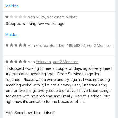
e
t
m
5
Melden
r
m
e
i
v
n
t
t
o
B
von
NERV
,
vor einem Monat
e
p
m
5
n
e
n
Stopped working few weeks ago.
i
v
5
w
t
o
S
l
e
Melden
1
n
t
r
v
5
e
t
B
von
Firefox-Benutzer 19959822
,
vor 2 Monaten
e
o
S
r
e
e
n
t
n
t
w
T
5
e
e
m
B
e
von
Yoksven
,
vor 2 Monaten
S
r
n
i
e
r
It stopped working for me a couple of days ago. Every time I
r
t
n
t
w
t
try translating anything i get "Error: Service usage limit
e
e
1
e
e
reached. Please wait a while and try again". I was not doing
r
n
v
r
a
t
anything weird with it, I'm not a heavy user, just translating
n
o
t
m
one or two things every couple of days. I have been using it
e
n
e
i
for years with no problems and I really liked this addon, but
n
n
5
t
t
right now it's unusable for me because of this.
S
m
5
s
t
i
v
Edit: Somehow it fixed itself.
e
t
o