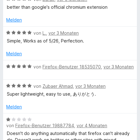
r
o
e
r
better than google's official chromium extension
n
n
w
t
e
5
e
e
Melden
n
S
r
t
t
t
m
B
von
L.
,
vor 3 Monaten
e
e
i
e
Simple, Works as of 5/26, Perfection.
r
t
t
w
n
m
5
e
Melden
e
i
v
r
n
t
o
t
B
von
Firefox-Benutzer 18535070
,
vor 3 Monaten
5
n
e
e
v
5
t
w
o
S
m
B
e
von
Zubaer Ahmad
,
vor 3 Monaten
n
t
i
e
r
Super lightweight, easy to use, ありがとう.
5
e
t
w
t
S
r
5
e
e
Melden
t
n
v
r
t
e
e
o
t
m
B
r
n
n
e
i
von
Firefox-Benutzer 19887784
,
vor 4 Monaten
e
n
5
t
t
w
Doesn't do anything automatically that firefox can't already
e
S
m
5
e
do. Doesn't work on twitter or other sites with mixed