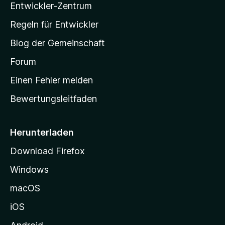
Entwickler-Zentrum
a
-
Regeln für Entwickler
S
Blog der Gemeinschaft
t
a
Forum
r
Einen Fehler melden
t
Bewertungsleitfaden
s
e
i
Herunterladen
t
Download Firefox
e
Windows
g
e
macOS
h
iOS
e
n