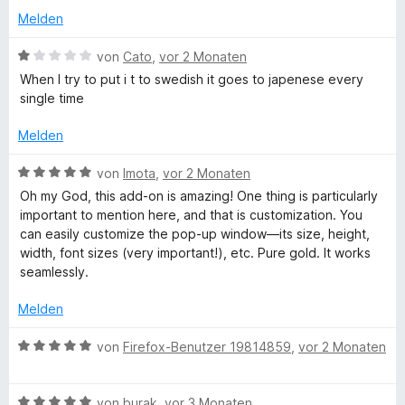
l
r
5
n
Melden
n
v
5
e
o
S
B
a
von
Cato
,
vor 2 Monaten
n
n
t
e
When I try to put i t to swedish it goes to japenese every
5
e
w
single time
t
S
r
e
t
n
r
Melden
e
e
e
t
r
n
e
B
von
Imota
,
vor 2 Monaten
n
t
e
Oh my God, this add-on is amazing! One thing is particularly
e
m
w
important to mention here, and that is customization. You
n
i
e
can easily customize the pop-up window—its size, height,
t
r
width, font sizes (very important!), etc. Pure gold. It works
1
t
seamlessly.
v
e
o
t
Melden
n
m
5
i
B
von
Firefox-Benutzer 19814859
,
vor 2 Monaten
S
t
e
t
5
w
e
v
B
e
von
burak
,
vor 3 Monaten