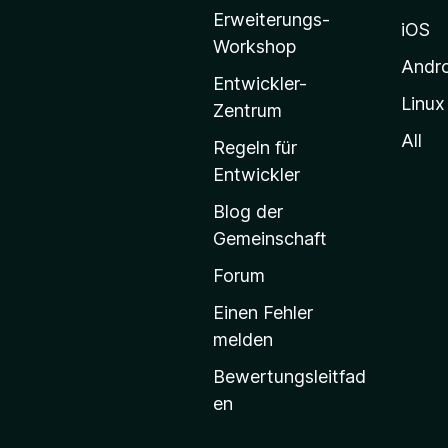
i
Erweiterungs-
l
iOS
Workshop
l
Andr
a
Entwickler-
Linux
-
Zentrum
S
All
Regeln für
t
Entwickler
a
Blog der
r
Gemeinschaft
t
s
Forum
e
Einen Fehler
i
melden
t
Bewertungsleitfad
e
en
g
e