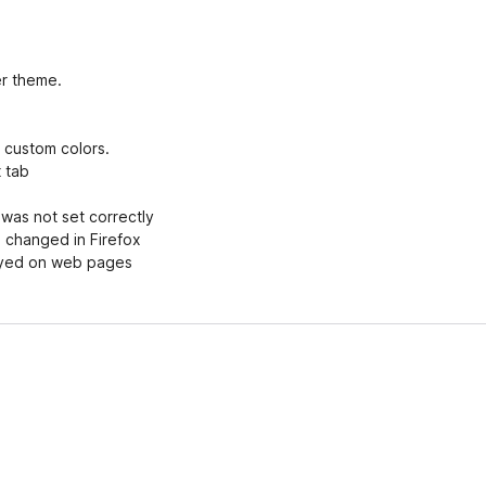
e
n
v
o
er theme.
r
t custom colors.
 tab
 was not set correctly
 changed in Firefox
ayed on web pages