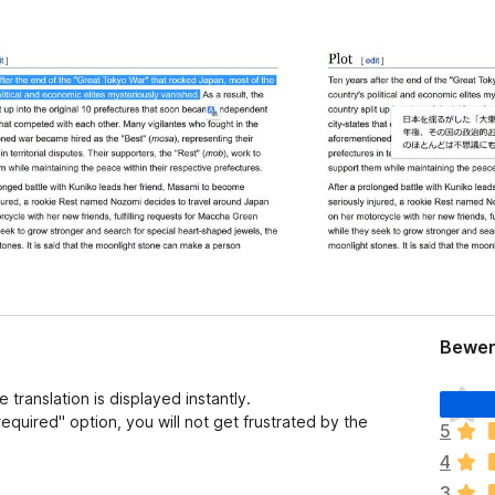
Bewer
E
translation is displayed instantly.
s
 required" option, you will not get frustrated by the
5
l
4
i
e
3