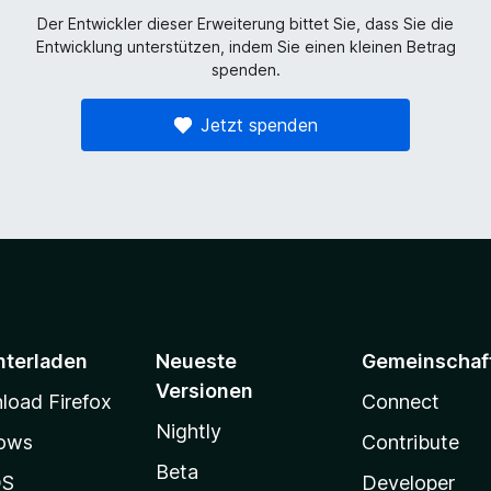
Der Entwickler dieser Erweiterung bittet Sie, dass Sie die
Entwicklung unterstützen, indem Sie einen kleinen Betrag
spenden.
Jetzt spenden
nterladen
Neueste
Gemeinschaf
Versionen
oad Firefox
Connect
Nightly
ows
Contribute
Beta
OS
Developer