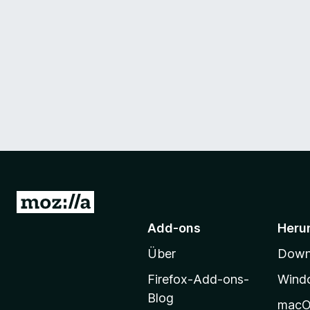
Z
u
Add-ons
Heru
r
Über
Downl
M
o
Firefox-Add-ons-
Wind
z
Blog
mac