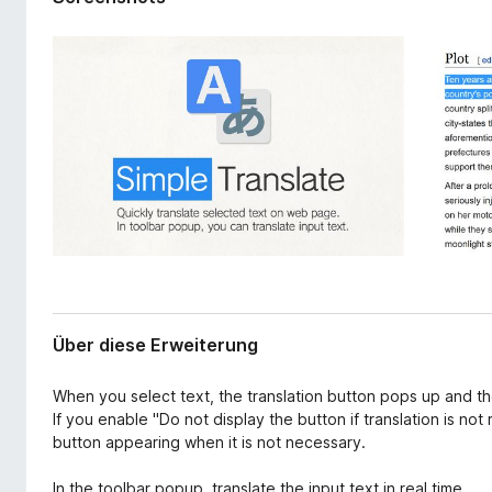
r
f
w
o
e
x
i
-
t
e
B
r
r
u
o
n
w
g
s
e
r
Über diese Erweiterung
When you select text, the translation button pops up and the 
If you enable "Do not display the button if translation is not
button appearing when it is not necessary.
In the toolbar popup, translate the input text in real time.