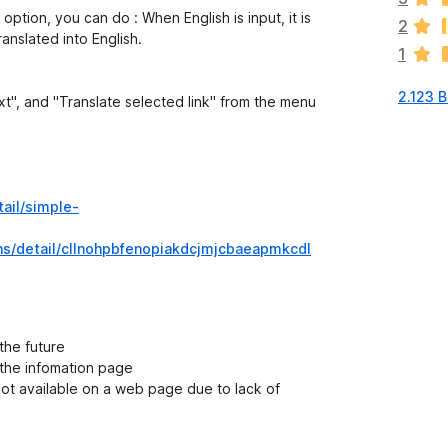
g
ption, you can do : When English is input, it is
2
e
ranslated into English.
1
n
n
2.123 
o
xt", and "Translate selected link" from the menu
c
h
k
e
i
ail/simple-
n
e
ns/detail/cllnohpbfenopiakdcjmjcbaeapmkcdl
B
e
w
e
the future
r
the infomation page
t
not available on a web page due to lack of
u
n
g