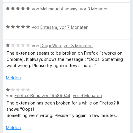
e
i
t
t
t
B
m
von
Mahmoud Alagamy
,
vor 3 Monaten
e
m
1
e
r
i
v
w
n
i
t
o
B
e
von
Ehtesam
,
vor 7 Monaten
e
1
n
e
r
n
l
v
5
w
t
o
S
B
e
von
DragoWeb
,
vor 8 Monaten
e
n
t
e
a
r
t
The extension seems to be broken on Firefox (it works on
5
e
w
t
m
Chrome). It always shows the message : "Oops! Something
S
r
e
e
i
went wrong. Please try again in few minutes."
r
t
n
r
t
t
e
e
t
m
5
Melden
W
r
n
e
i
v
n
t
t
o
B
e
e
m
5
von
Firefox-Benutzer 19589044
,
vor 9 Monaten
n
e
n
i
v
5
w
The extension has been broken for a while on Firefox? It
t
o
S
e
b
shows "Oops!
1
n
t
r
Something went wrong. Please try again in few minutes."
v
5
e
t
-
o
S
r
e
Melden
n
t