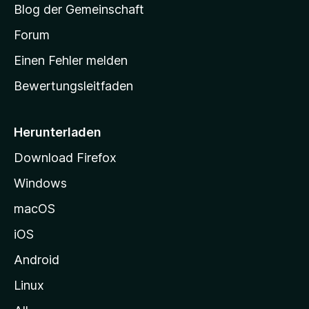
Blog der Gemeinschaft
t
a
Forum
r
Einen Fehler melden
t
Bewertungsleitfaden
s
e
i
Herunterladen
t
Download Firefox
e
Windows
g
e
macOS
h
iOS
e
n
Android
Linux