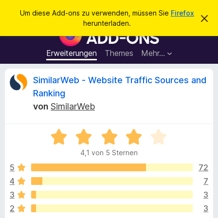
S
Anmelden
Um diese Add-ons zu verwenden, müssen Sie
Firefox
D
u
herunterladen.
i
A
c
e
d
s
h
e
d
Erweiterungen
Themes
Mehr…
e
n
-
H
n
i
o
B
SimilarWeb - Website Traffic Sources and
n
n
w
Ranking
e
s
e
i
von
SimilarWeb
f
s
v
ü
w
e
r
B
r
w
e
d
e
e
4,1 von 5 Sternen
w
e
r
e
f
5
72
n
r
e
r
F
4
7
n
t
i
t
3
3
e
r
t
2
3
e
m