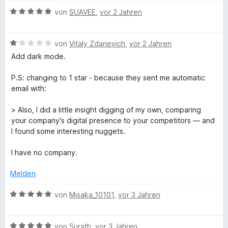
a
t
e
S
t
m
5
B
von
SUAVEE
,
vor 2 Jahren
n
t
e
i
v
e
f
e
t
t
o
w
r
m
5
n
B
e
von
Vitaly Zdanevich
,
vor 2 Jahren
f
n
i
v
5
e
r
Add dark mode.
e
t
o
S
w
t
i
n
5
n
t
e
e
P.S: changing to 1 star - because they sent me automatic
v
5
e
r
t
email with:
o
S
r
t
c
m
n
t
n
e
i
> Also, I did a little insight digging of my own, comparing
5
e
e
t
t
your company's digital presence to your competitors — and
S
S
r
n
m
5
I found some interesting nuggets.
t
n
i
v
o
e
e
t
o
I have no company.
r
n
1
n
u
n
v
5
Melden
e
o
S
n
n
t
B
r
von
Misaka_10101
,
vor 3 Jahren
5
e
e
S
r
w
c
t
n
B
e
von
Surath
,
vor 3 Jahren