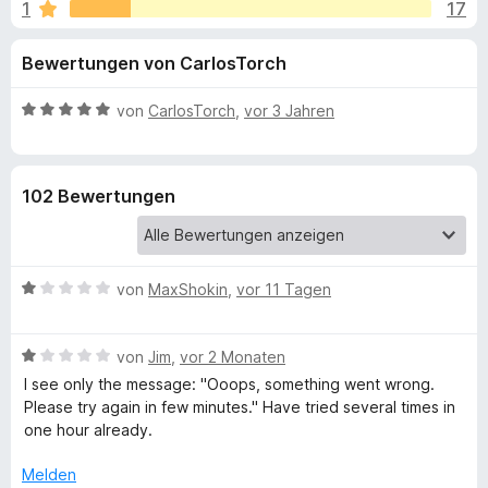
u
1
17
i
f
t
o
n
Bewertungen von CarlosTorch
4
x
,
-
g
1
B
von
CarlosTorch
,
vor 3 Jahren
B
v
e
r
e
o
w
o
n
e
102 Bewertungen
5
r
w
n
S
t
s
t
e
e
f
e
t
r
B
von
MaxShokin
,
vor 11 Tagen
r
m
e
ü
n
i
w
e
t
B
e
von
Jim
,
vor 2 Monaten
n
5
r
e
r
v
I see only the message: "Ooops, something went wrong.
w
t
o
Please try again in few minutes." Have tried several times in
S
e
e
n
one hour already.
r
t
5
i
t
m
Melden
S