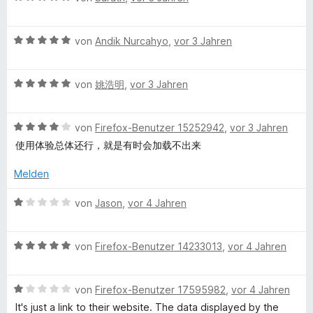
e
e
e
r
e
r
n
w
t
n
B
e
von
Andik Nurcahyo
,
vor 3 Jahren
e
e
s
e
r
t
n
w
t
m
B
e
von
姚浩明
,
vor 3 Jahren
e
i
a
e
r
t
t
w
t
m
5
n
B
e
von
Firefox-Benutzer 15252942
,
vor 3 Jahren
e
i
v
e
r
t
t
o
使用体验总体还行，就是有时会加载不出来
d
w
t
m
5
n
e
e
i
v
5
Melden
r
t
t
o
S
R
t
m
5
n
B
t
von
Jason
,
vor 4 Jahren
e
i
v
5
e
e
a
t
t
o
S
w
r
m
5
n
B
t
e
von
Firefox-Benutzer 14233013
,
vor 4 Jahren
n
n
i
v
5
e
e
r
e
t
o
S
w
r
t
n
4
n
B
k
t
e
von
Firefox-Benutzer 17595982
,
vor 4 Jahren
n
e
v
5
e
e
r
e
t
It's just a link to their website. The data displayed by the