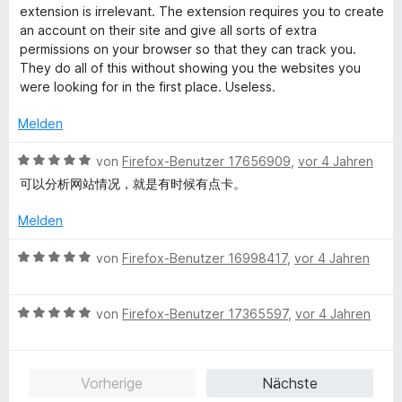
o
S
w
r
t
n
m
extension is irrelevant. The extension requires you to create
i
n
t
e
n
e
i
an account on their site and give all sorts of extra
5
e
r
e
t
t
permissions on your browser so that they can track you.
n
S
r
t
n
m
1
They do all of this without showing you the websites you
t
n
e
i
v
were looking for in the first place. Useless.
g
e
e
t
t
o
r
n
m
5
n
Melden
n
i
v
5
e
t
o
S
B
von
Firefox-Benutzer 17656909
,
vor 4 Jahren
n
1
n
t
e
可以分析网站情况，就是有时候有点卡。
v
5
e
w
o
S
r
e
Melden
n
t
n
r
5
e
e
t
B
von
Firefox-Benutzer 16998417
,
vor 4 Jahren
S
r
n
e
e
t
n
t
w
e
e
m
B
e
von
Firefox-Benutzer 17365597
,
vor 4 Jahren
r
n
i
e
r
n
t
w
t
e
5
e
e
Vorherige
Nächste
n
v
r
t