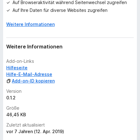
Auf Browseraktivität während Seitenwechsel zugreifen
B
e
Auf Ihre Daten für diverse Websites zugreifen
w
e
Weitere Informationen
r
t
u
Weitere Informationen
n
g
Add-on-Links
e
Hilfeseite
n
Hilfe-E-Mail-Adresse
v
Add-on-ID kopieren
o
r
Version
0.1.2
Größe
46,45 KB
Zuletzt aktualisiert
vor 7 Jahren (12. Apr. 2019)