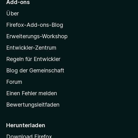
Add-ons
o
Über
z
i
Firefox-Add-ons-Blog
l
Erweiterungs-Workshop
l
Entwickler-Zentrum
a
-
Regeln für Entwickler
S
Blog der Gemeinschaft
t
a
Forum
r
Einen Fehler melden
t
Bewertungsleitfaden
s
e
i
Herunterladen
t
Download Firefox