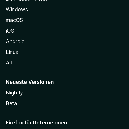
e
Windows
g
e
macOS
h
iOS
e
n
Android
Linux
All
Neueste Versionen
Nightly
Beta
Firefox für Unternehmen