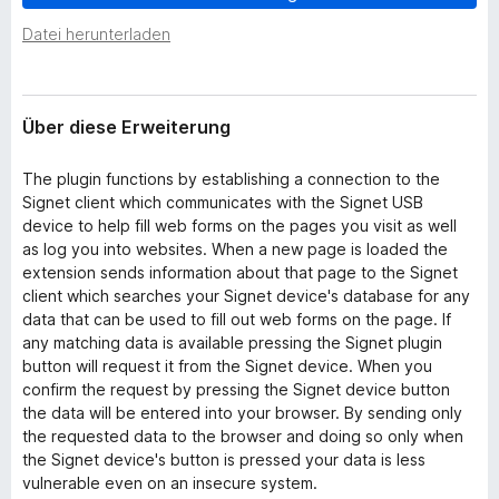
w
f
e
Datei herunterladen
o
i
x
t
e
-
r
Über diese Erweiterung
B
u
r
n
The plugin functions by establishing a connection to the
o
g
Signet client which communicates with the Signet USB
w
device to help fill web forms on the pages you visit as well
s
as log you into websites. When a new page is loaded the
e
extension sends information about that page to the Signet
r
client which searches your Signet device's database for any
data that can be used to fill out web forms on the page. If
any matching data is available pressing the Signet plugin
button will request it from the Signet device. When you
confirm the request by pressing the Signet device button
the data will be entered into your browser. By sending only
the requested data to the browser and doing so only when
the Signet device's button is pressed your data is less
vulnerable even on an insecure system.