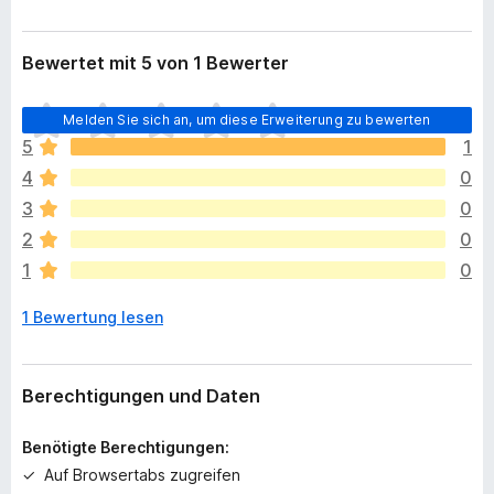
Bewertet mit 5 von 1 Bewerter
E
Melden Sie sich an, um diese Erweiterung zu bewerten
s
5
1
l
4
0
i
e
3
0
g
2
0
e
1
0
n
n
1 Bewertung lesen
o
c
h
k
Berechtigungen und Daten
e
i
Benötigte Berechtigungen:
n
Auf Browsertabs zugreifen
e