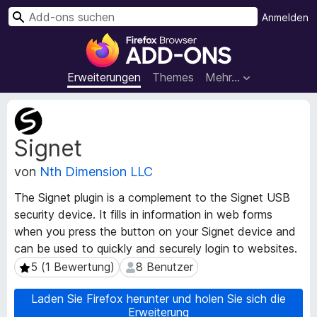
S
Anmelden
u
A
c
d
h
d
Erweiterungen
Themes
Mehr…
e
-
n
o
M
n
e
Signet
t
s
a
f
von
Nth Dimension LLC
d
ü
a
r
The Signet plugin is a complement to the Signet USB
t
d
security device. It fills in information in web forms
e
e
when you press the button on your Signet device and
n
n
z
can be used to quickly and securely login to websites.
u
F
5 (1 Bewertung)
8 Benutzer
5 (1 Bewertung)
8 Benutzer
r
i
E
r
Laden Sie Firefox herunter und holen Sie sich die
r
Erweiterung
e