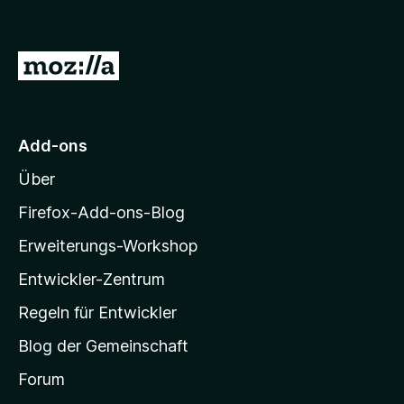
Z
u
r
M
Add-ons
o
Über
z
i
Firefox-Add-ons-Blog
l
Erweiterungs-Workshop
l
Entwickler-Zentrum
a
-
Regeln für Entwickler
S
Blog der Gemeinschaft
t
a
Forum
r