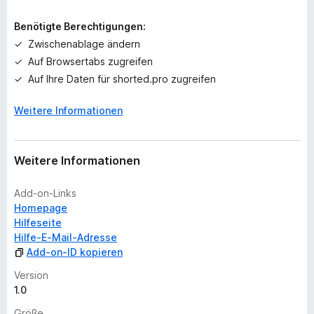
e
i
Benötigte Berechtigungen:
n
Zwischenablage ändern
e
Auf Browsertabs zugreifen
B
e
Auf Ihre Daten für shorted.pro zugreifen
w
e
Weitere Informationen
r
t
u
Weitere Informationen
n
g
Add-on-Links
e
Homepage
n
Hilfeseite
v
Hilfe-E-Mail-Adresse
o
Add-on-ID kopieren
r
Version
1.0
Größe