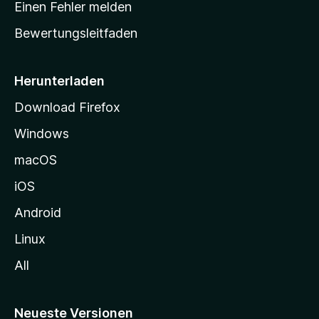
Einen Fehler melden
t
Bewertungsleitfaden
s
e
i
Herunterladen
t
Download Firefox
e
Windows
g
e
macOS
h
iOS
e
n
Android
Linux
All
Neueste Versionen