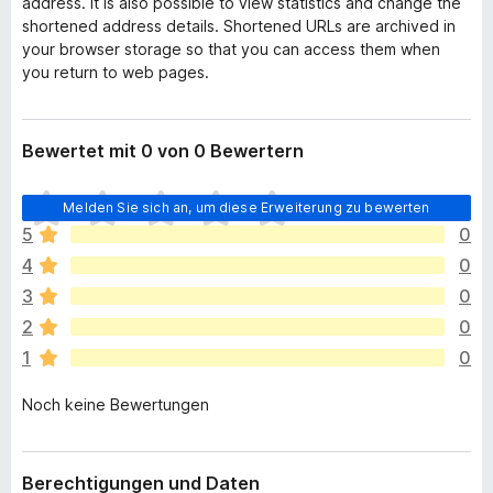
address. It is also possible to view statistics and change the
shortened address details. Shortened URLs are archived in
your browser storage so that you can access them when
you return to web pages.
Bewertet mit 0 von 0 Bewertern
E
Melden Sie sich an, um diese Erweiterung zu bewerten
s
5
0
l
4
0
i
e
3
0
g
2
0
e
1
0
n
n
Noch keine Bewertungen
o
c
h
k
Berechtigungen und Daten