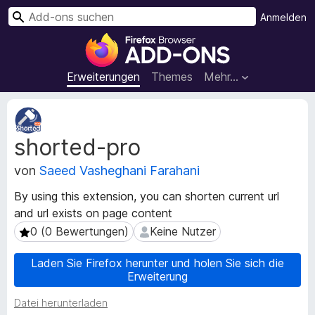
S
Anmelden
u
A
c
d
h
d
Erweiterungen
Themes
Mehr…
e
-
n
o
M
n
e
shorted-pro
t
s
a
f
von
Saeed Vasheghani Farahani
d
ü
a
r
By using this extension, you can shorten current url
t
d
and url exists on page content
e
e
n
0 (0 Bewertungen)
Keine Nutzer
0 (0 Bewertungen)
Keine Nutzer
n
z
u
F
Laden Sie Firefox herunter und holen Sie sich die
r
Erweiterung
i
E
r
Datei herunterladen
r
e