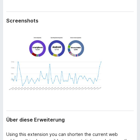
w
f
e
o
i
Screenshots
x
t
e
-
r
B
u
r
n
o
g
w
s
e
r
Über diese Erweiterung
Using this extension you can shorten the current web