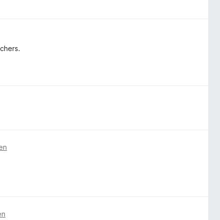
 chers.
ren
en