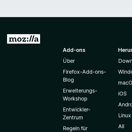
Z
u
Add-ons
Heru
r
Über
Downl
M
o
Firefox-Add-ons-
Wind
z
Blog
mac
i
Erweiterungs-
l
iOS
Workshop
l
Andr
a
Entwickler-
Linux
-
Zentrum
S
All
Regeln für