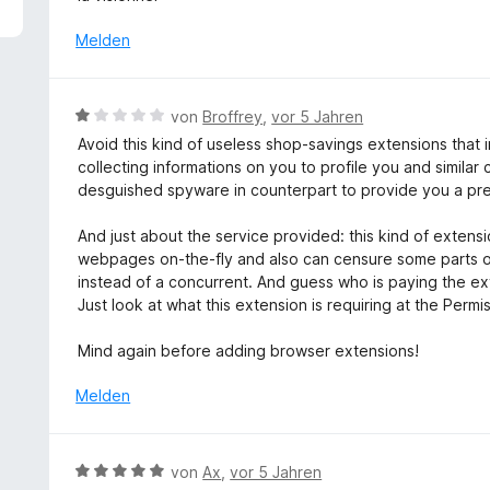
5
e
v
r
Melden
o
t
n
e
5
t
B
von
Broffrey
,
vor 5 Jahren
S
m
e
t
Avoid this kind of useless shop-savings extensions that in
i
w
e
collecting informations on you to profile you and similar
t
e
r
desguished spyware in counterpart to provide you a pre
3
r
n
v
t
e
And just about the service provided: this kind of extensio
o
e
n
webpages on-the-fly and also can censure some parts or 
n
t
instead of a concurrent. And guess who is paying the ext
5
m
Just look at what this extension is requiring at the Permis
S
i
t
t
Mind again before adding browser extensions!
e
1
r
v
Melden
n
o
e
n
n
5
B
von
Ax
,
vor 5 Jahren
S