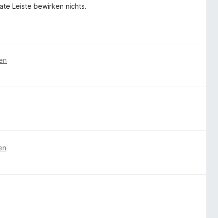
mate Leiste bewirken nichts.
ren
en