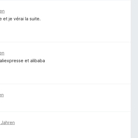
ren
et je vérai la suite.
ren
aliexpresse et alibaba
en
 Jahren