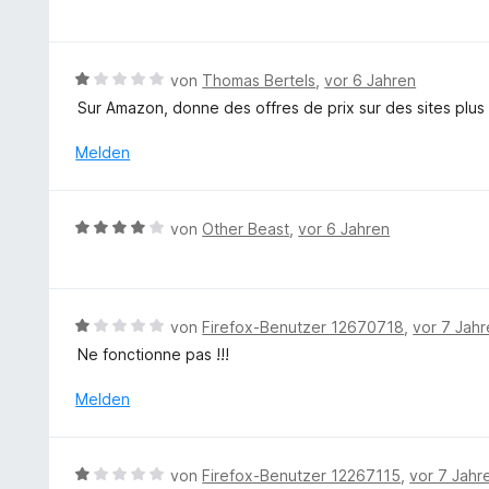
e
t
w
e
e
r
r
B
von
Thomas Bertels
,
vor 6 Jahren
n
t
e
e
Sur Amazon, donne des offres de prix sur des sites plus
e
w
n
t
e
Melden
m
r
i
t
t
e
B
von
Other Beast
,
vor 6 Jahren
5
t
e
v
m
w
o
i
e
n
t
r
5
B
von
Firefox-Benutzer 12670718
,
vor 7 Jah
1
t
S
e
v
Ne fonctionne pas !!!
e
t
w
o
t
e
e
Melden
n
m
r
r
5
i
n
t
S
t
e
e
t
B
von
Firefox-Benutzer 12267115
,
vor 7 Jahr
4
n
t