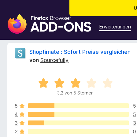
U
A
d
Erweiterungen
d
-
o
B
Shoptimate : Sofort Preise vergleichen
n
von
Sourcefully
s
e
f
ü
w
B
r
e
d
3,2 von 5 Sternen
e
w
e
e
n
5
5
r
r
F
t
4
5
e
i
3
3
t
t
r
2
0
m
e