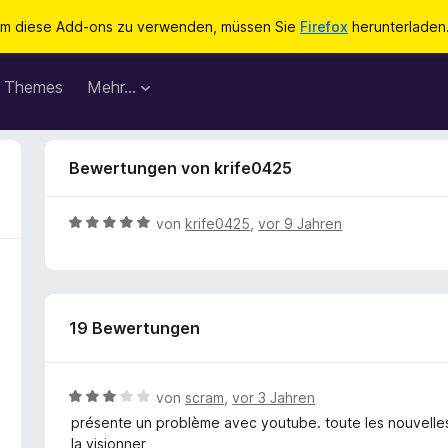
m diese Add-ons zu verwenden, müssen Sie
Firefox
herunterladen
Themes
Mehr…
Bewertungen von krife0425
B
von
krife0425
,
vor 9 Jahren
e
w
e
r
19 Bewertungen
t
e
t
m
B
von
scram
,
vor 3 Jahren
i
e
présente un problème avec youtube. toute les nouvelle
t
w
la visionner