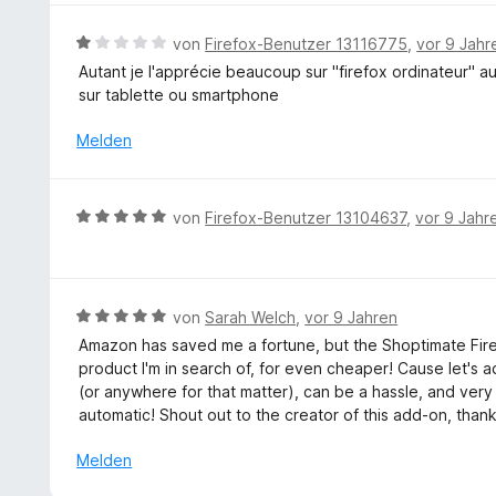
t
n
e
n
m
e
r
5
B
von
Firefox-Benutzer 13116775
,
vor 9 Jahr
i
n
t
S
e
Autant je l'apprécie beaucoup sur "firefox ordinateur" au
t
e
t
w
sur tablette ou smartphone
4
t
e
e
v
m
r
r
Melden
o
i
n
t
n
t
e
e
5
4
n
t
S
B
von
Firefox-Benutzer 13104637
,
vor 9 Jahr
v
m
t
e
o
i
e
w
n
t
r
e
5
1
n
r
S
B
von
Sarah Welch
,
vor 9 Jahren
v
e
t
t
e
o
Amazon has saved me a fortune, but the Shoptimate Fir
n
e
e
w
n
product I'm in search of, for even cheaper! Cause let's ad
t
r
e
5
(or anywhere for that matter), can be a hassle, and ver
m
n
r
S
automatic! Shout out to the creator of this add-on, than
i
e
t
t
t
n
e
Melden
e
5
t
r
v