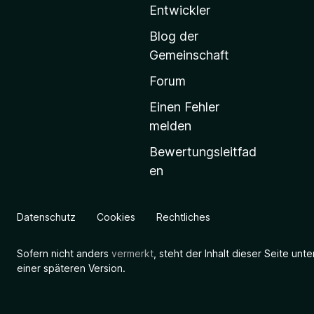
t
Entwickler
a
Blog der
r
Gemeinschaft
t
s
Forum
e
Einen Fehler
i
melden
t
Bewertungsleitfad
e
en
g
e
h
Datenschutz
Cookies
Rechtliches
e
n
Sofern nicht anders
vermerkt
, steht der Inhalt dieser Seite unt
einer späteren Version.