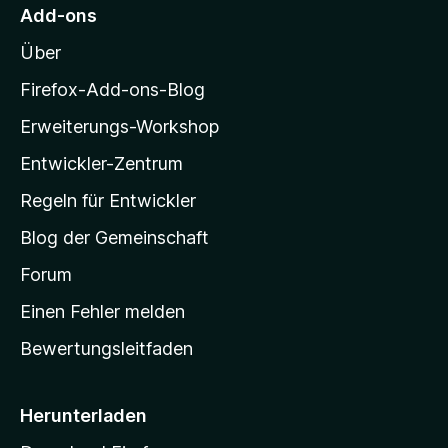
M
n
5
Add-ons
e
o
S
n
Über
t
z
e
i
Firefox-Add-ons-Blog
r
l
n
Erweiterungs-Workshop
e
l
n
Entwickler-Zentrum
a
-
Regeln für Entwickler
S
Blog der Gemeinschaft
t
a
Forum
r
Einen Fehler melden
t
Bewertungsleitfaden
s
e
i
Herunterladen
t