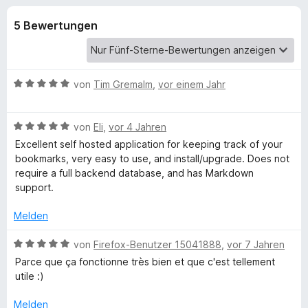
u
t
f
4
5 Bewertungen
o
n
,
x
5
-
g
v
B
o
B
von
Tim Gremalm
,
vor einem Jahr
n
r
e
e
5
o
w
S
B
e
von
Eli
,
vor 4 Jahren
w
n
t
e
r
s
Excellent self hosted application for keeping track of your
e
w
t
bookmarks, very easy to use, and install/upgrade. Does not
e
f
r
e
e
require a full backend database, and has Markdown
r
n
r
t
support.
e
ü
t
m
n
e
i
Melden
t
t
r
m
5
B
von
Firefox-Benutzer 15041888
,
vor 7 Jahren
i
v
e
Parce que ça fonctionne très bien et que c'est tellement
S
t
o
w
utile :)
5
n
e
h
v
5
r
Melden