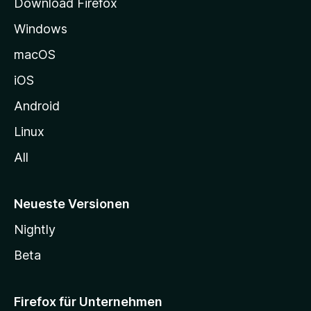
Download Firefox
e
Windows
g
e
macOS
h
iOS
e
n
Android
Linux
All
Neueste Versionen
Nightly
Beta
Firefox für Unternehmen