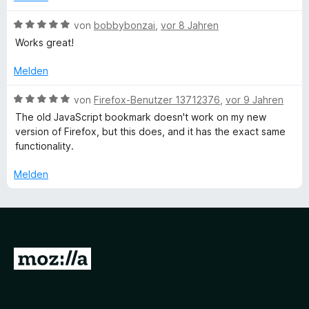
o
S
t
n
a
t
e
B
von
bobbybonzai
,
vor 8 Jahren
5
e
t
e
Works great!
S
r
m
w
a
t
n
i
e
Melden
e
e
t
r
r
r
n
5
t
B
von
Firefox-Benutzer 13712376
,
vor 9 Jahren
n
v
e
e
The old JavaScript bookmark doesn't work on my new
l
e
o
t
w
version of Firefox, but this does, and it has the exact same
n
n
m
e
functionality.
5
i
i
r
S
t
t
Melden
t
5
e
e
v
t
r
o
m
n
n
i
e
5
t
n
Z
S
5
t
v
u
e
o
r
r
n