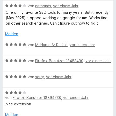
e
t
m
5
B
von
nathonas
,
vor einem Jahr
r
o
e
i
v
e
n
One of my favorite SEO tools for many years. But it recently
t
t
o
w
e
(May 2025) stopped working on google for me. Works fine
Q
m
5
n
e
n
on other search engines. Can't figure out how to fix it
i
v
5
r
t
o
S
u
t
Melden
5
n
t
e
v
5
e
t
B
von
M. Harun Ar Rashid
,
vor einem Jahr
a
o
S
r
m
e
n
t
n
i
w
k
5
e
e
t
B
e
von
Firefox-Benutzer 13453490
,
vor einem Jahr
S
r
n
4
e
r
e
t
n
v
w
t
e
e
o
B
e
von
sorry
,
vor einem Jahr
e
r
n
n
e
r
S
t
n
5
w
t
m
e
S
B
e
e
i
E
n
von
Firefox-Benutzer 18894738
,
vor einem Jahr
t
e
r
t
t
e
w
t
m
nice extension
5
O
r
e
e
i
v
n
r
t
Melden
t
o