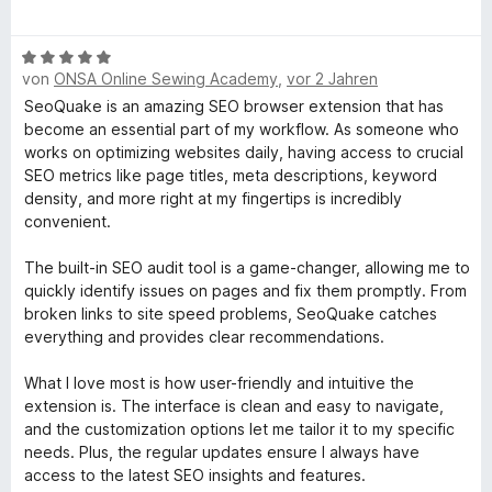
t
n
v
e
r
e
e
o
w
t
r
n
n
B
e
e
n
von
ONSA Online Sewing Academy
,
vor 2 Jahren
5
e
r
t
e
S
w
t
m
SeoQuake is an amazing SEO browser extension that has
n
t
e
e
i
become an essential part of my workflow. As someone who
e
r
t
t
works on optimizing websites daily, having access to crucial
r
t
m
5
SEO metrics like page titles, meta descriptions, keyword
n
e
i
v
density, and more right at my fingertips is incredibly
e
t
t
o
convenient.
n
m
1
n
i
v
5
The built-in SEO audit tool is a game-changer, allowing me to
t
o
S
quickly identify issues on pages and fix them promptly. From
5
n
t
broken links to site speed problems, SeoQuake catches
v
5
e
everything and provides clear recommendations.
o
S
r
n
t
n
What I love most is how user-friendly and intuitive the
5
e
e
extension is. The interface is clean and easy to navigate,
S
r
n
and the customization options let me tailor it to my specific
t
n
needs. Plus, the regular updates ensure I always have
e
e
access to the latest SEO insights and features.