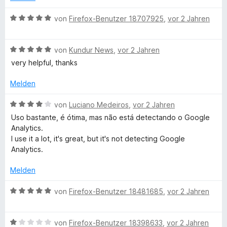
e
e
t
m
5
n
n
e
B
i
von
Firefox-Benutzer 18707925
,
vor 2 Jahren
v
5
t
e
t
o
S
x
m
w
5
n
t
B
i
e
von
Kundur News
,
vor 2 Jahren
v
5
e
t
e
t
r
o
S
r
very helpful, thanks
w
4
t
n
t
n
e
e
v
e
5
e
e
Melden
r
o
t
S
r
n
t
n
m
t
n
B
n
von
Luciano Medeiros
,
vor 2 Jahren
e
5
i
e
e
e
Uso bastante, é ótima, mas não está detectando o Google
t
S
t
r
n
w
Analytics.
s
m
t
5
n
e
I use it a lot, it's great, but it's not detecting Google
i
e
v
e
r
Analytics.
i
t
r
o
n
t
5
n
n
e
Melden
v
o
e
5
t
o
n
S
m
B
von
Firefox-Benutzer 18481685
,
vor 2 Jahren
n
t
i
e
n
5
e
t
w
S
r
4
B
e
von
Firefox-Benutzer 18398633
,
vor 2 Jahren