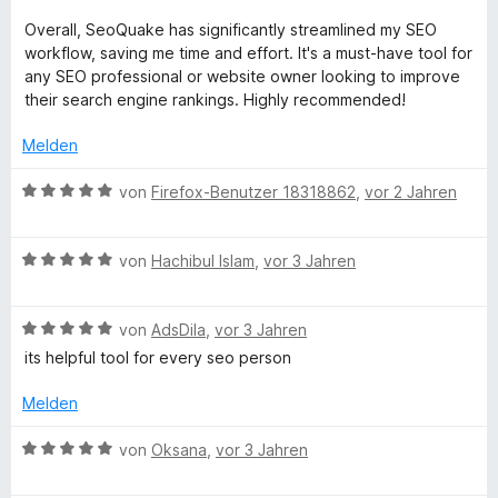
r
n
n
Overall, SeoQuake has significantly streamlined my SEO
e
workflow, saving me time and effort. It's a must-have tool for
n
any SEO professional or website owner looking to improve
their search engine rankings. Highly recommended!
Melden
B
von
Firefox-Benutzer 18318862
,
vor 2 Jahren
e
w
B
e
von
Hachibul Islam
,
vor 3 Jahren
e
r
w
t
B
e
von
AdsDila
,
vor 3 Jahren
e
e
r
t
its helpful tool for every seo person
w
t
m
e
e
i
Melden
r
t
t
t
m
5
B
von
Oksana
,
vor 3 Jahren
e
i
v
e
t
t
o
w