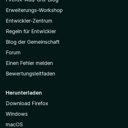
n
l
e
Erweiterungs-Workshop
l
n
Entwickler-Zentrum
a
-
Regeln für Entwickler
S
Blog der Gemeinschaft
t
a
Forum
r
Einen Fehler melden
t
Bewertungsleitfaden
s
e
i
Herunterladen
t
Download Firefox
e
Windows
g
e
macOS