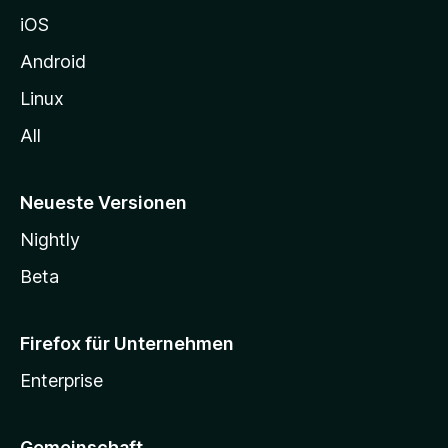
h
iOS
e
n
Android
Linux
All
Neueste Versionen
Nightly
Beta
Firefox für Unternehmen
Enterprise
Gemeinschaft