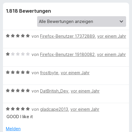
u
t
f
4
1.818 Bewertungen
o
n
,
x
6
-
g
v
B
o
B
von
Firefox-Benutzer 17372889
,
vor einem Jahr
n
r
e
e
5
o
w
S
B
e
von
Firefox-Benutzer 19180082
w
,
vor einem Jahr
n
t
e
r
s
e
w
t
e
f
r
B
e
von
frostbyte
,
vor einem Jahr
e
r
n
e
r
t
e
ü
w
t
m
n
B
e
von
DatBritish_Dev
,
vor einem Jahr
e
i
e
r
t
t
r
w
t
m
5
B
e
von
gladcape2013
,
vor einem Jahr
e
i
v
S
e
r
t
t
o
GOOD I like it
w
t
m
1
n
e
e
e
i
v
5
Melden