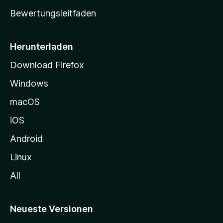
t
Bewertungsleitfaden
s
e
i
Herunterladen
t
Download Firefox
e
Windows
g
e
macOS
h
iOS
e
n
Android
Linux
All
Neueste Versionen