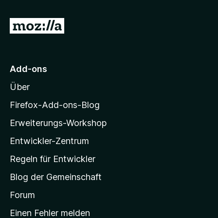
t
n
e
5
5
r
Z
v
S
n
u
o
t
e
n
e
r
n
5
r
M
S
Add-ons
n
o
t
e
Über
e
z
n
r
i
Firefox-Add-ons-Blog
n
l
e
Erweiterungs-Workshop
l
n
Entwickler-Zentrum
a
-
Regeln für Entwickler
S
Blog der Gemeinschaft
t
a
Forum
r
Einen Fehler melden