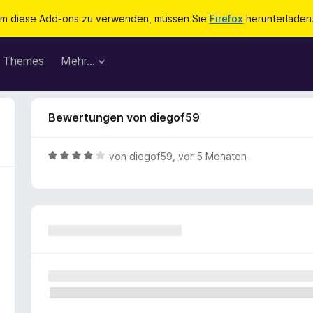
m diese Add-ons zu verwenden, müssen Sie
Firefox
herunterladen
Themes
Mehr…
Bewertungen von diegof59
B
von
diegof59
,
vor 5 Monaten
e
w
e
r
t
e
t
m
i
t