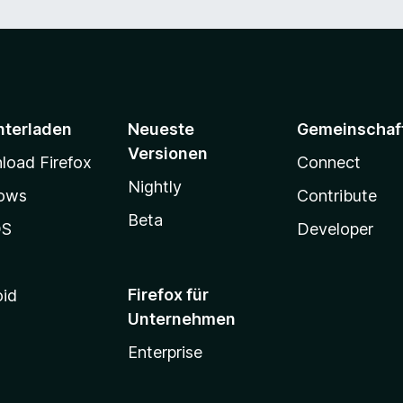
nterladen
Neueste
Gemeinschaf
Versionen
oad Firefox
Connect
Nightly
ows
Contribute
Beta
OS
Developer
Firefox für
oid
Unternehmen
Enterprise