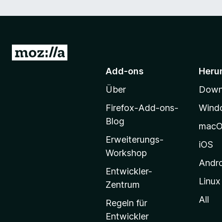
Z
u
Add-ons
Heru
r
Über
Downl
M
o
Firefox-Add-ons-
Wind
z
Blog
mac
i
Erweiterungs-
l
iOS
Workshop
l
Andr
a
Entwickler-
Linux
-
Zentrum
S
All
Regeln für
t
Entwickler