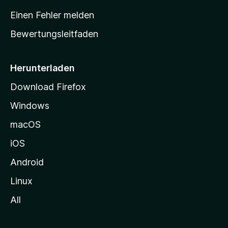
r
Einen Fehler melden
t
Bewertungsleitfaden
s
e
i
Herunterladen
t
Download Firefox
e
Windows
g
e
macOS
h
iOS
e
n
Android
Linux
All