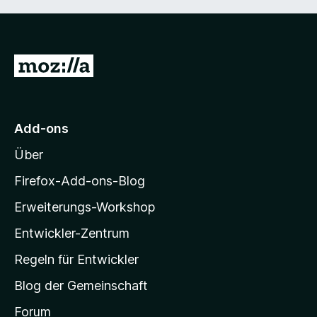
Z
u
r
M
Add-ons
o
Über
z
i
Firefox-Add-ons-Blog
l
Erweiterungs-Workshop
l
Entwickler-Zentrum
a
-
Regeln für Entwickler
S
Blog der Gemeinschaft
t
a
Forum