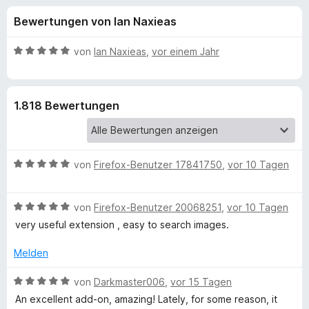
u
t
f
Bewertungen von Ian Naxieas
4
o
n
,
x
6
B
von
Ian Naxieas
,
vor einem Jahr
-
g
v
e
B
o
w
n
e
r
e
1.818 Bewertungen
5
r
o
S
t
w
n
t
e
s
e
t
e
B
f
von
Firefox-Benutzer 17841750
,
vor 10 Tagen
r
m
r
e
n
i
w
e
t
ü
B
e
von
Firefox-Benutzer 20068251
,
vor 10 Tagen
n
5
e
r
v
very useful extension , easy to search images.
r
w
t
o
e
e
Melden
n
S
r
t
5
t
m
B
von
Darkmaster006
,
vor 15 Tagen
S
e
i
e
e
t
An excellent add-on, amazing! Lately, for some reason, it
t
t