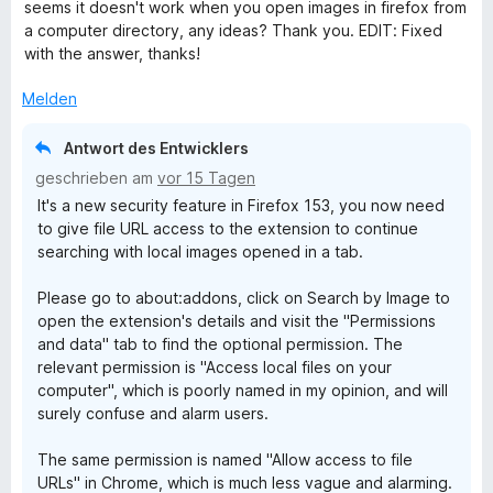
w
e
seems it doesn't work when you open images in firefox from
m
5
e
r
a computer directory, any ideas? Thank you. EDIT: Fixed
a
i
v
r
n
with the answer, thanks!
t
o
t
e
r
5
n
e
n
Melden
v
5
t
o
S
c
m
Antwort des Entwicklers
n
t
i
geschrieben am
vor 15 Tagen
5
e
t
h
It's a new security feature in Firefox 153, you now need
S
r
5
to give file URL access to the extension to continue
t
n
v
b
searching with local images opened in a tab.
e
e
o
r
n
n
y
Please go to about:addons, click on Search by Image to
n
5
open the extension's details and visit the "Permissions
e
S
and data" tab to find the optional permission. The
n
t
I
relevant permission is "Access local files on your
e
computer", which is poorly named in my opinion, and will
r
m
surely confuse and alarm users.
n
e
a
The same permission is named "Allow access to file
n
URLs" in Chrome, which is much less vague and alarming.