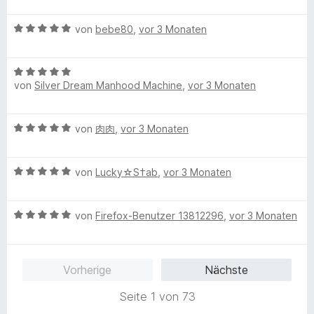
5
e
o
w
S
n
B
n
e
von
bebe80
,
vor 3 Monaten
t
e
5
r
e
w
S
t
r
B
e
t
e
n
von
Silver Dream Manhood Machine
,
vor 3 Monaten
e
r
e
t
e
w
t
r
m
n
e
e
n
i
B
von
肉肉
,
vor 3 Monaten
r
t
e
t
e
t
m
n
5
w
e
i
v
B
e
von
Lucky☆S†ab
,
vor 3 Monaten
t
t
o
e
r
m
5
n
w
t
i
v
5
B
e
von
Firefox-Benutzer 13812296
,
vor 3 Monaten
e
t
o
S
e
r
t
5
n
t
w
t
m
v
5
e
e
e
i
o
S
r
Vorherige
Nächste
r
t
t
n
t
n
t
m
5
5
e
e
Seite 1 von 73
e
i
v
S
r
n