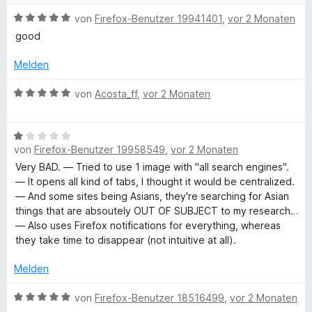
m
5
e
i
v
B
von
Firefox-Benutzer 19941401
,
vor 2 Monaten
r
t
o
e
good
n
5
n
w
e
v
5
e
Melden
n
o
S
r
n
t
t
B
von
Acosta_ff
,
vor 2 Monaten
5
e
e
e
S
r
t
w
t
n
m
B
e
e
e
i
von
Firefox-Benutzer 19958549
,
vor 2 Monaten
e
r
r
n
t
w
t
Very BAD. — Tried to use 1 image with "all search engines".
n
5
e
e
— It opens all kind of tabs, I thought it would be centralized.
e
v
r
t
— And some sites being Asians, they're searching for Asian
n
o
t
m
things that are absoutely OUT OF SUBJECT to my research…
n
e
i
— Also uses Firefox notifications for everything, whereas
5
t
t
they take time to disappear (not intuitive at all).
S
m
5
t
i
v
Melden
e
t
o
r
1
B
n
von
Firefox-Benutzer 18516499
,
vor 2 Monaten
n
v
e