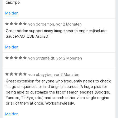
r
t
t
r
o
n
быстро
t
m
5
n
n
e
i
v
e
5
Melden
t
t
o
n
S
m
5
n
t
B
von
doroemon
,
vor 2 Monaten
i
v
5
e
e
Great addon support many image search engines(include
t
o
S
r
w
SauceNAO IQDB Ascii2D)
5
n
t
n
e
v
5
e
e
r
Melden
o
S
r
n
t
n
t
n
e
B
von
Strømfeldt
,
vor 2 Monaten
5
e
e
t
e
S
r
n
m
w
t
n
i
B
e
von
ebayybe
,
vor 2 Monaten
e
e
t
e
r
Great extension for anyone who frequently needs to check
r
n
5
w
t
image uniqueness or find original sources. A huge plus for
n
v
e
e
being able to customize the list of search engines (Google,
e
o
r
t
Yandex, TinEye, etc.) and search either via a single engine
n
n
t
m
or all of them at once. Works flawlessly.
5
e
i
S
t
t
Melden
t