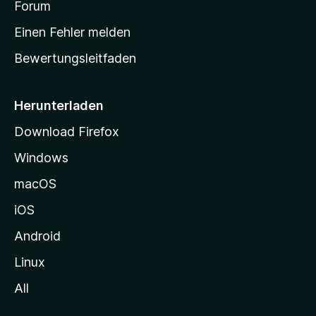
a
Forum
r
Einen Fehler melden
t
Bewertungsleitfaden
s
e
i
Herunterladen
t
Download Firefox
e
Windows
g
e
macOS
h
iOS
e
n
Android
Linux
All