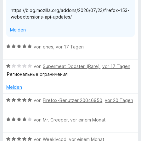
g
https://blog.mozilla.org/addons/2026/07/23/firefox-153-
webextensions-api-updates/
e
Melden
B
von
enes
,
vor 17 Tagen
e
w
B
e
von
Supermeat_Dodster_(Rare)
,
vor 17 Tagen
e
r
Региональные ограничения
w
t
e
e
Melden
r
t
t
m
B
von
Firefox-Benutzer 20046950
,
vor 20 Tagen
e
i
e
t
t
w
m
5
B
e
von
Mr. Creeper
,
vor einem Monat
i
v
e
r
t
o
w
t
1
n
B
e
von
Weeklycod
,
vor einem Monat
e