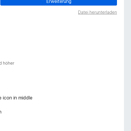
Erweiterung
Datei herunterladen
nd höher
 icon in middle
n