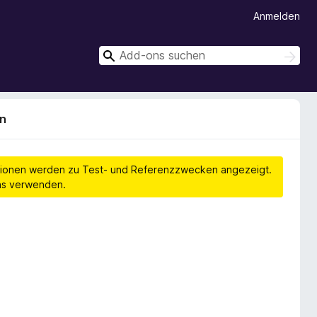
Anmelden
S
S
u
u
c
c
h
h
e
en
n
e
n
Versionen werden zu Test- und Referenzzwecken angezeigt.
ons verwenden.