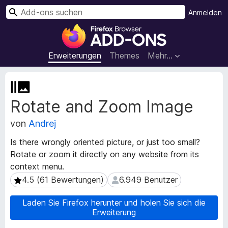
S
Anmelden
u
A
c
d
h
d
Erweiterungen
Themes
Mehr…
e
-
n
o
M
n
e
Rotate and Zoom Image
t
s
a
f
von
Andrej
d
ü
a
r
Is there wrongly oriented picture, or just too small?
t
d
Rotate or zoom it directly on any website from its
e
e
context menu.
n
n
z
4.5 (61 Bewertungen)
6.949 Benutzer
4.5 (61 Bewertungen)
6.949 Benutzer
u
F
r
i
Laden Sie Firefox herunter und holen Sie sich die
E
Erweiterung
r
r
e