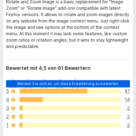
Rotate and Zoom Image is a basic replacement for "Image
Zoom" or "Rotate Image" add-ons compatible with latest
Firefox versions. It allows to rotate and zoom images directly
on any website from the image context menu. Just right-click
the image and see options at the bottom of the context
menu. At this moment it may lack some features, like custom
zoom ratios or rotation angles, but it aims to stay lightweight
and predictable.
Bewertet mit 4,5 von 61 Bewertern
E
Melden Sie sich an, um diese Erweiterung zu bewerten
s
5
41
l
4
14
i
e
3
2
g
2
2
e
1
2
n
n