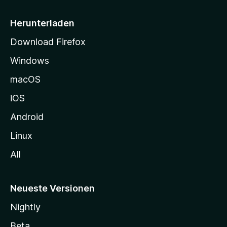
e
i
Herunterladen
t
Download Firefox
e
Windows
g
e
macOS
h
iOS
e
n
Android
Linux
All
Neueste Versionen
Nightly
Beta