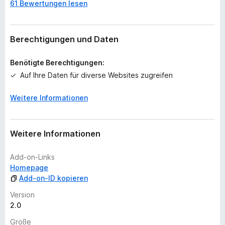
61 Bewertungen lesen
o
c
h
k
Berechtigungen und Daten
e
i
Benötigte Berechtigungen:
n
Auf Ihre Daten für diverse Websites zugreifen
e
B
Weitere Informationen
e
w
e
r
Weitere Informationen
t
u
Add-on-Links
n
Homepage
g
Add-on-ID kopieren
e
Version
n
2.0
v
o
Größe