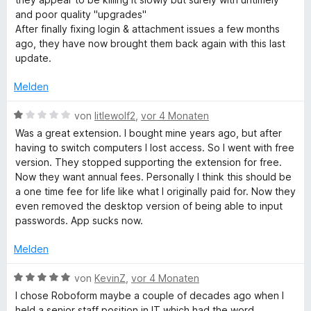
n
1
t
and poor quality "upgrades"
v
e
After finally fixing login & attachment issues a few months
o
t
ago, they have now brought them back again with this last
n
m
update.
5
i
S
t
Melden
t
3
e
v
B
von
litlewolf2
,
vor 4 Monaten
r
o
e
Was a great extension. I bought mine years ago, but after
n
n
w
having to switch computers I lost access. So I went with free
e
5
e
version. They stopped supporting the extension for free.
n
S
r
Now they want annual fees. Personally I think this should be
t
t
a one time fee for life like what I originally paid for. Now they
e
e
even removed the desktop version of being able to input
r
t
passwords. App sucks now.
n
m
e
i
Melden
n
t
1
B
von
KevinZ
,
vor 4 Monaten
v
e
I chose Roboform maybe a couple of decades ago when I
o
w
held a senior staff position in IT which had the word