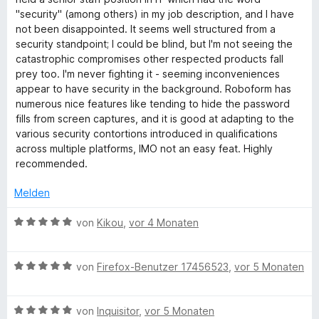
n
e
"security" (among others) in my job description, and I have
5
r
not been disappointed. It seems well structured from a
S
t
security standpoint; I could be blind, but I'm not seeing the
t
e
catastrophic compromises other respected products fall
e
t
prey too. I'm never fighting it - seeming inconveniences
r
m
appear to have security in the background. Roboform has
n
i
numerous nice features like tending to hide the password
e
t
fills from screen captures, and it is good at adapting to the
n
5
various security contortions introduced in qualifications
v
across multiple platforms, IMO not an easy feat. Highly
o
recommended.
n
5
Melden
S
t
B
von
Kikou
,
vor 4 Monaten
e
e
r
w
n
B
e
von
Firefox-Benutzer 17456523
,
vor 5 Monaten
e
e
r
n
w
t
B
e
von
Inquisitor
,
vor 5 Monaten
e