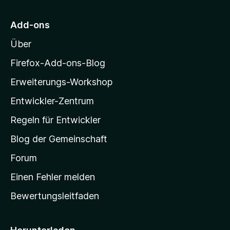
r
n
n
r
n
5
M
e
S
Add-ons
o
n
t
Über
e
z
r
i
Firefox-Add-ons-Blog
n
l
e
Erweiterungs-Workshop
l
n
Entwickler-Zentrum
a
-
Regeln für Entwickler
S
Blog der Gemeinschaft
t
a
Forum
r
Einen Fehler melden
t
Bewertungsleitfaden
s
e
i