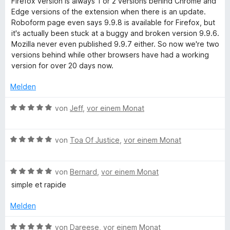
Firefox version is always 1 or 2 versions behind Chrome and
e
w
t
m
5
Edge versions of the extension when there is an update.
r
b
e
e
i
v
Roboform page even says 9.9.8 is available for Firefox, but
n
r
t
t
o
it's actually been stuck at a buggy and broken version 9.9.6.
e
o
t
m
4
n
Mozilla never even published 9.9.7 either. So now we're two
n
e
i
v
5
versions behind while other browsers have had a working
t
t
o
S
F
version for over 20 days now.
m
5
n
t
i
v
5
e
Melden
o
t
o
S
r
1
n
t
n
B
von
Jeff
,
vor einem Monat
r
v
5
e
e
e
o
S
r
n
w
n
m
t
n
B
e
von
Toa Of Justice
,
vor einem Monat
5
e
e
e
r
S
r
n
w
t
P
t
n
B
e
von
Bernard
,
vor einem Monat
e
e
e
e
r
t
simple et rapide
a
r
n
w
t
m
n
e
e
i
Melden
s
e
r
t
t
n
t
m
5
B
von
Dareese
,
vor einem Monat