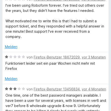
e
r
I've been using Roboform forever. I've tried out others over
w
t
the years, but they didn't have the features I needed.
e
e
r
t
What motivated me to write this is that I had to submit a
t
m
support ticket, and they responded with a helpful answer in
e
i
one minute! Best support I've ever received from a
t
t
company.
m
5
i
v
Melden
t
o
5
n
B
von
Firefox-Benutzer 18672029
,
vor 3 Monaten
v
5
e
Funktioniert leider seit ein paar Wochen nicht mehr mit
o
S
w
Firefox
n
t
e
5
e
r
Melden
S
r
t
t
n
e
B
von
Firefox-Benutzer 13456834
,
vor 4 Monaten
e
e
t
e
One time, one of the best password managers available. I
r
n
m
w
have been a user for several years, with licenses in ver6 and
n
i
e
ver7 before 8 wholesale upgrade & now 9. Unfortunately
e
t
r
they appear to be killing it slowly but surely with untimely