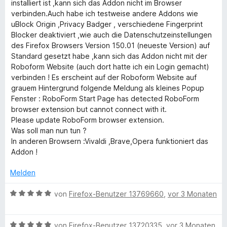
a
e
e
5
i
installiert ist ,kann sich das Addon nicht im Browser
r
n
r
t
S
t
verbinden.Auch habe ich testweise andere Addons wie
n
t
m
t
5
g
uBlock Origin ,Privacy Badger , verschiedene Fingerprint
e
e
i
e
v
Blocker deaktiviert ,wie auch die Datenschutzeinstellungen
n
t
t
r
o
des Firefox Browsers Version 150.01 (neueste Version) auf
e
m
5
n
n
Standard gesetzt habe ,kann sich das Addon nicht mit der
i
v
e
5
Roboform Website (auch dort hatte ich ein Login gemacht)
r
t
o
n
S
verbinden ! Es erscheint auf der Roboform Website auf
4
n
t
grauem Hintergrund folgende Meldung als kleines Popup
v
5
e
Fenster : RoboForm Start Page has detected RoboForm
o
S
r
browser extension but cannot connect with it.
n
t
n
Please update RoboForm browser extension.
5
e
e
Was soll man nun tun ?
S
r
n
In anderen Browsern :Vivaldi ,Brave,Opera funktioniert das
t
n
Addon !
e
e
r
n
Melden
n
e
B
von
Firefox-Benutzer 13769660
,
vor 3 Monaten
n
e
w
B
e
von
Firefox-Benutzer 13720335
,
vor 3 Monaten