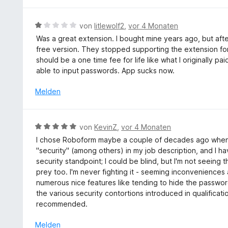
r
o
i
n
n
t
e
B
von
litlewolf2
,
vor 4 Monaten
5
3
n
e
S
Was a great extension. I bought mine years ago, but afte
v
w
t
free version. They stopped supporting the extension for 
o
e
e
should be a one time fee for life like what I originally
n
r
r
able to input passwords. App sucks now.
5
t
n
S
e
Melden
e
t
t
n
e
m
r
i
B
n
von
KevinZ
,
vor 4 Monaten
t
e
e
I chose Roboform maybe a couple of decades ago when I 
1
w
n
"security" (among others) in my job description, and I h
v
e
security standpoint; I could be blind, but I'm not seein
o
r
prey too. I'm never fighting it - seeming inconvenience
n
t
numerous nice features like tending to hide the password
5
e
the various security contortions introduced in qualificati
S
t
recommended.
t
m
e
i
Melden