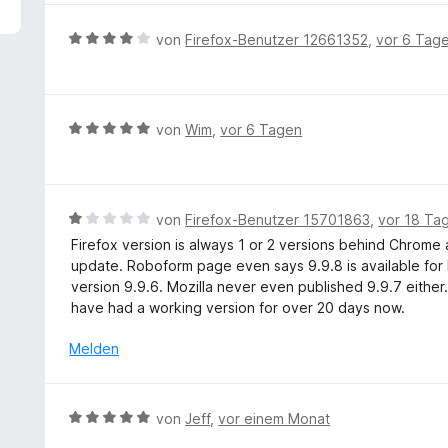
2
e
v
r
B
von
Firefox-Benutzer 12661352
,
vor 6 Tag
o
t
e
n
e
w
5
t
e
S
m
r
B
von
Wim
,
vor 6 Tagen
t
i
t
e
e
t
e
w
r
5
t
e
n
v
m
r
e
B
von
Firefox-Benutzer 15701863
,
vor 18 Ta
o
i
t
n
e
n
Firefox version is always 1 or 2 versions behind Chrome
t
e
w
5
update. Roboform page even says 9.9.8 is available for F
4
t
e
S
version 9.9.6. Mozilla never even published 9.9.7 eithe
v
m
r
t
have had a working version for over 20 days now.
o
i
t
e
n
t
e
r
Melden
5
5
t
n
S
v
m
e
t
o
i
n
e
B
von
Jeff
,
vor einem Monat
n
t
r
e
5