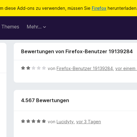
m diese Add-ons zu verwenden, müssen Sie
Firefox
herunterladen
Themes
Mehr…
Bewertungen von Firefox-Benutzer 19139284
B
von
Firefox-Benutzer 19139284
,
vor einem 
e
w
e
r
4.567 Bewertungen
t
e
t
m
B
von
Lucidyty
,
vor 3 Tagen
i
e
t
w