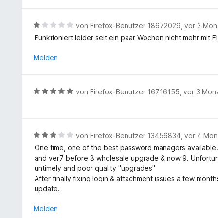
v
m
o
i
B
von
Firefox-Benutzer 18672029
,
vor 3 Mon
n
t
e
5
Funktioniert leider seit ein paar Wochen nicht mehr mit F
5
w
S
v
e
Melden
t
o
r
e
n
t
r
5
e
n
B
S
von
Firefox-Benutzer 16716155
,
vor 3 Mon
t
e
e
t
m
n
w
e
i
e
r
t
r
n
B
von
Firefox-Benutzer 13456834
,
vor 4 Mon
1
t
e
e
v
One time, one of the best password managers available. I
e
n
w
o
and ver7 before 8 wholesale upgrade & now 9. Unfortunate
t
e
n
untimely and poor quality "upgrades"
m
r
5
After finally fixing login & attachment issues a few mon
i
t
S
update.
t
e
t
5
t
Melden
e
v
m