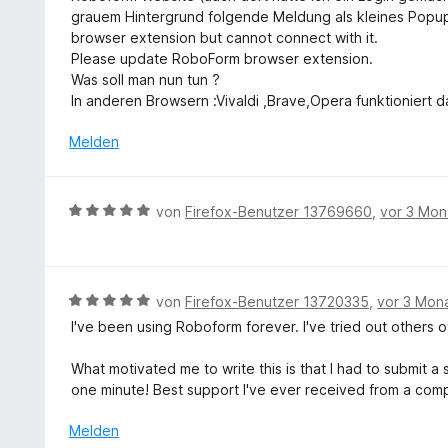
t
e
e
grauem Hintergrund folgende Meldung als kleines Popu
5
5
n
t
browser extension but cannot connect with it.
S
v
m
Please update RoboForm browser extension.
t
o
i
Was soll man nun tun ?
e
n
t
In anderen Browsern :Vivaldi ,Brave,Opera funktioniert 
r
5
4
n
S
v
Melden
e
t
o
n
e
n
r
5
B
von
Firefox-Benutzer 13769660
,
vor 3 Mon
n
S
e
e
t
w
n
e
e
r
r
B
von
Firefox-Benutzer 13720335
,
vor 3 Mon
n
t
e
e
I've been using Roboform forever. I've tried out others 
e
w
n
t
e
What motivated me to write this is that I had to submit a
m
r
one minute! Best support I've ever received from a com
i
t
t
e
Melden
5
t