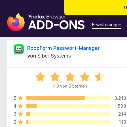
U
A
d
Erweiterungen
d
-
o
B
RoboForm Passwort-Manager
n
von
Siber Systems
s
e
f
ü
w
B
r
e
d
4,3 von 5 Sternen
e
w
e
e
n
5
3.213
r
r
F
t
4
598
e
i
3
214
t
t
r
2
113
m
e