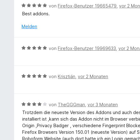
m
r
r
5
B
von
Firefox-Benutzer 19665479
,
vor 2 Mo
i
n
t
S
e
Best addons.
t
e
e
t
w
5
n
t
e
e
Melden
v
m
r
r
o
i
n
t
n
t
e
e
5
B
von
Firefox-Benutzer 19969633
,
vor 2 Mon
5
n
t
S
e
v
m
t
w
o
i
e
e
n
t
r
r
5
B
von
Krisztián
,
vor 2 Monaten
5
n
t
S
e
v
e
e
t
w
o
n
t
e
e
n
m
r
r
5
B
von
TheGGGman
,
vor 3 Monaten
i
n
t
S
e
Trotzdem die neueste Version des Addons und auch de
t
e
e
t
w
installiert ist ,kann sich das Addon nicht im Browser v
5
n
t
e
e
Origin ,Privacy Badger , verschiedene Fingerprint Block
v
m
r
r
Firefox Browsers Version 150.01 (neueste Version) auf 
o
i
n
t
Roboform Website (auch dort hatte ich ein Login gemach
n