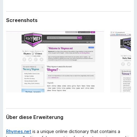
w
f
e
o
i
Screenshots
x
t
e
-
r
B
u
r
n
o
g
w
s
e
r
Über diese Erweiterung
Rhymes.net
is a unique online dictionary that contains a