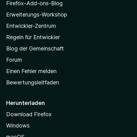
i
Firefox-Add-ons-Blog
l
Erweiterungs-Workshop
l
Entwickler-Zentrum
a
-
Regeln für Entwickler
S
Blog der Gemeinschaft
t
a
Forum
r
Einen Fehler melden
t
Bewertungsleitfaden
s
e
i
Herunterladen
t
Download Firefox
e
Windows
g
e
macOS