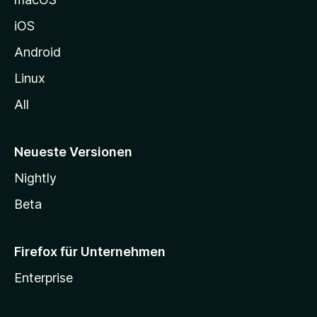
h
iOS
e
n
Android
Linux
All
Neueste Versionen
Nightly
Beta
Firefox für Unternehmen
Enterprise