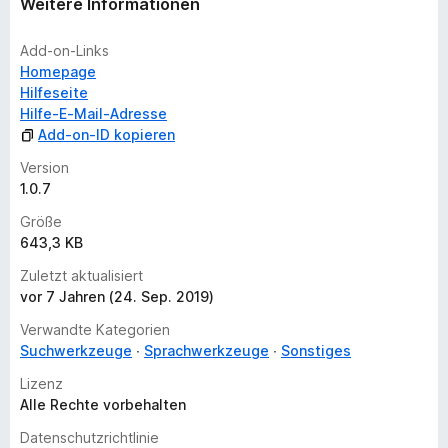
r
Weitere Informationen
t
u
Add-on-Links
n
Homepage
g
Hilfeseite
e
Hilfe-E-Mail-Adresse
n
Add-on-ID kopieren
v
Version
o
1.0.7
r
Größe
643,3 KB
Zuletzt aktualisiert
vor 7 Jahren (24. Sep. 2019)
Verwandte Kategorien
Suchwerkzeuge
Sprachwerkzeuge
Sonstiges
Lizenz
Alle Rechte vorbehalten
Datenschutzrichtlinie