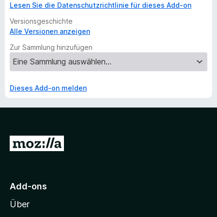
Lesen Sie die Datenschutzrichtlinie für dieses Add-on
Versionsgeschichte
Alle Versionen anzeigen
Zur Sammlung hinzufügen
Dieses Add-on melden
Z
u
r
M
Add-ons
o
Über
z