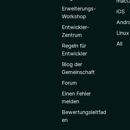
e
mac
i
Erweiterungs-
d
l
iOS
Workshop
l
Andr
d
a
Entwickler-
Linux
-
Zentrum
i
S
All
Regeln für
t
t
Entwickler
a
Blog der
r
M
Gemeinschaft
t
u
s
Forum
e
Einen Fehler
l
i
melden
t
t
Bewertungsleitfad
e
en
g
i
e