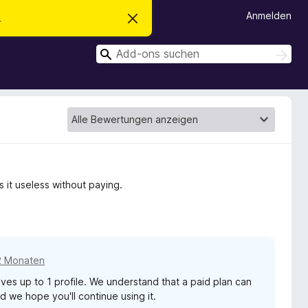
Anmelden
.
D
i
e
S
s
S
e
u
u
n
c
c
H
h
i
h
e
n
n
e
w
e
n
i
s
v
e
r
 it useless without paying.
w
e
r
f
e
n
2 Monaten
ves up to 1 profile. We understand that a paid plan can
d we hope you'll continue using it.