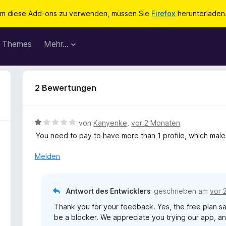
m diese Add-ons zu verwenden, müssen Sie
Firefox
herunterladen
Themes
Mehr…
2 Bewertungen
B
von
Kanyenke
,
vor 2 Monaten
e
You need to pay to have more than 1 profile, which males
w
e
Melden
r
t
e
Antwort des Entwicklers
geschrieben am
vor 
t
Thank you for your feedback. Yes, the free plan sa
m
be a blocker. We appreciate you trying our app, an
i