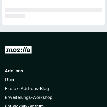
Z
u
r
M
Add-ons
o
Über
z
i
Firefox-Add-ons-Blog
l
Erweiterungs-Workshop
l
Entwickler-Zentrum
a