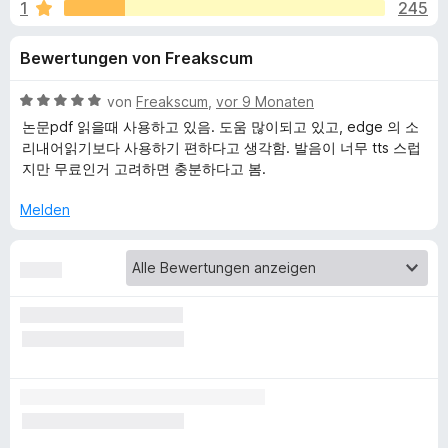
u
1
245
i
f
t
o
n
Bewertungen von Freakscum
3
x
,
-
g
8
B
von
Freakscum
,
vor 9 Monaten
B
v
e
논문pdf 읽을때 사용하고 있음. 도움 많이되고 있고, edge 의 소
r
e
o
w
리내어읽기보다 사용하기 편하다고 생각함. 발음이 너무 tts 스럽
o
n
e
지만 무료인거 고려하면 충분하다고 봄.
5
r
w
n
S
t
s
Melden
t
e
e
f
e
t
r
r
m
ü
n
i
e
t
n
5
r
v
o
R
n
5
e
S