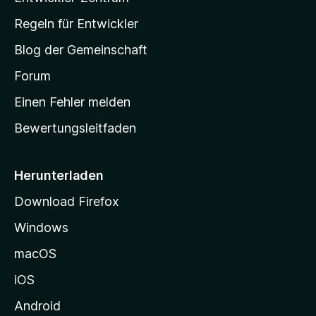
-
Regeln für Entwickler
S
Blog der Gemeinschaft
t
a
Forum
r
Einen Fehler melden
t
Bewertungsleitfaden
s
e
i
Herunterladen
t
Download Firefox
e
Windows
g
e
macOS
h
iOS
e
n
Android