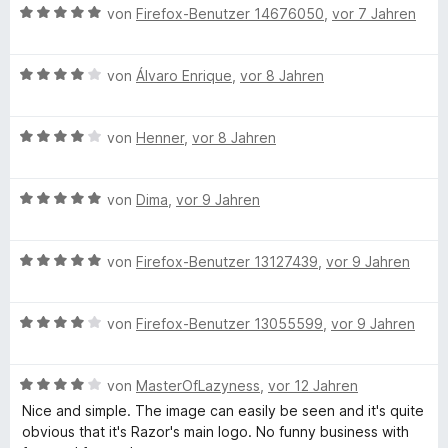
e
i
v
5
B
e
S
von
Firefox-Benutzer 14676050
,
vor 7 Jahren
e
t
t
o
S
e
r
n
m
5
n
t
w
n
t
i
v
5
B
e
e
von
Álvaro Enrique
,
vor 8 Jahren
e
t
o
S
e
r
r
n
y
4
n
t
w
n
t
v
5
B
e
e
von
Henner
,
vor 8 Jahren
e
e
o
S
e
l
r
r
n
t
n
t
w
n
t
m
5
B
e
e
von
Dima
,
vor 9 Jahren
e
e
i
e
S
e
r
r
n
t
t
t
w
n
t
m
5
B
e
e
von
Firefox-Benutzer 13127439
,
vor 9 Jahren
e
e
i
v
e
r
r
n
t
t
o
w
n
t
m
4
n
B
e
von
Firefox-Benutzer 13055599
,
vor 9 Jahren
e
e
i
v
5
e
r
n
t
t
o
S
w
t
m
4
n
t
B
e
von
MasterOfLazyness
,
vor 12 Jahren
e
i
v
5
e
e
r
t
t
o
S
Nice and simple. The image can easily be seen and it's quite
r
w
t
m
5
n
t
obvious that it's Razor's main logo. No funny business with
n
e