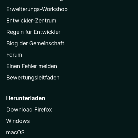
l
r
Erweiterungs-Workshop
n
l
e
Entwickler-Zentrum
a
n
-
Regeln für Entwickler
S
Blog der Gemeinschaft
t
a
Forum
r
Einen Fehler melden
t
Bewertungsleitfaden
s
e
i
Herunterladen
t
Download Firefox
e
Windows
g
e
macOS
h