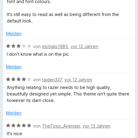
e
i
v
5
e
font and font colours.
e
r
t
t
o
S
r
n
t
m
5
n
t
n
It's still easy to read as well as being different from the
e
i
v
5
e
e
default look.
t
t
o
S
r
n
m
4
n
t
n
Melden
i
v
5
e
e
t
o
S
r
B
n
von
michalis1985
,
vor 12 Jahren
4
n
t
n
e
I don't know what is on the pic
v
5
e
e
w
o
S
r
n
e
Melden
n
t
n
r
5
e
e
t
B
von
raiden337
,
vor 12 Jahren
S
r
n
e
e
Anything relating to razer needs to be high quality,
t
n
t
w
beautifully designed yet simple. This theme isn't quite there
e
e
m
e
however its darn close.
r
n
i
r
n
t
t
Melden
e
3
e
n
v
t
B
von
TheToxic_Avenger
,
vor 13 Jahren
o
m
e
It's nice
n
i