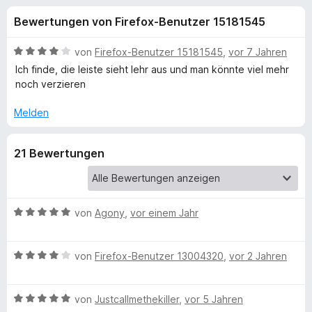
u
t
f
Bewertungen von Firefox-Benutzer 15181545
4
o
n
,
x
4
B
von
Firefox-Benutzer 15181545
,
vor 7 Jahren
-
g
v
e
Ich finde, die leiste sieht lehr aus und man könnte viel mehr
B
o
w
noch verzieren
n
e
r
e
5
r
o
Melden
S
t
w
n
t
e
s
21 Bewertungen
e
t
e
f
r
m
r
n
i
e
t
ü
n
4
B
von
Agony
,
vor einem Jahr
v
e
r
o
w
B
n
e
von
Firefox-Benutzer 13004320
,
vor 2 Jahren
R
e
5
r
w
S
t
B
e
a
von
Justcallmethekiller
,
vor 5 Jahren
t
e