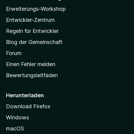
l
r
Erweiterungs-Workshop
n
l
e
Entwickler-Zentrum
a
n
-
Regeln für Entwickler
S
Blog der Gemeinschaft
t
a
Forum
r
Einen Fehler melden
t
Bewertungsleitfaden
s
e
i
Herunterladen
t
Download Firefox
e
Windows
g
e
macOS
h