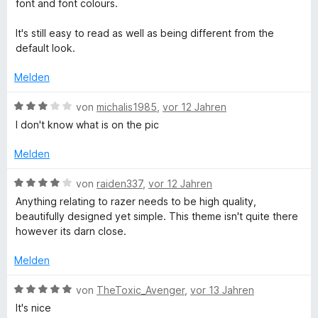
e
i
v
5
e
font and font colours.
e
r
t
t
o
S
r
n
t
m
5
n
t
n
It's still easy to read as well as being different from the
e
i
v
5
e
e
default look.
t
t
o
S
r
n
m
4
n
t
n
Melden
i
v
5
e
e
t
o
S
r
B
n
von
michalis1985
,
vor 12 Jahren
4
n
t
n
e
I don't know what is on the pic
v
5
e
e
w
o
S
r
n
e
Melden
n
t
n
r
5
e
e
t
B
von
raiden337
,
vor 12 Jahren
S
r
n
e
e
Anything relating to razer needs to be high quality,
t
n
t
w
beautifully designed yet simple. This theme isn't quite there
e
e
m
e
however its darn close.
r
n
i
r
n
t
t
Melden
e
3
e
n
v
t
B
von
TheToxic_Avenger
,
vor 13 Jahren
o
m
e
It's nice
n
i